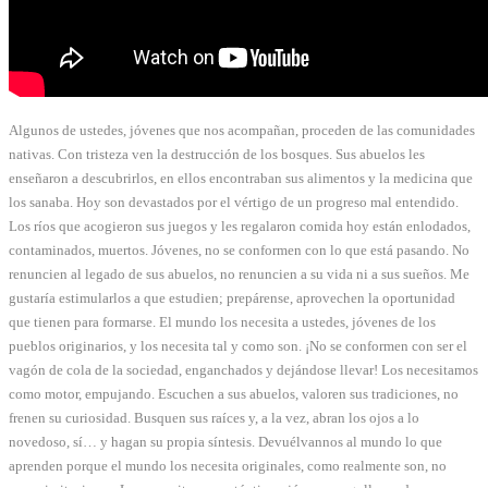
Algunos de ustedes, jóvenes que nos acompañan, proceden de las comunidades
nativas. Con tristeza ven la destrucción de los bosques. Sus abuelos les
enseñaron a descubrirlos, en ellos encontraban sus alimentos y la medicina que
los sanaba. Hoy son devastados por el vértigo de un progreso mal entendido.
Los ríos que acogieron sus juegos y les regalaron comida hoy están enlodados,
contaminados, muertos. Jóvenes, no se conformen con lo que está pasando. No
renuncien al legado de sus abuelos, no renuncien a su vida ni a sus sueños. Me
gustaría estimularlos a que estudien; prepárense, aprovechen la oportunidad
que tienen para formarse. El mundo los necesita a ustedes, jóvenes de los
pueblos originarios, y los necesita tal y como son. ¡No se conformen con ser el
vagón de cola de la sociedad, enganchados y dejándose llevar! Los necesitamos
como motor, empujando. Escuchen a sus abuelos, valoren sus tradiciones, no
frenen su curiosidad. Busquen sus raíces y, a la vez, abran los ojos a lo
novedoso, sí… y hagan su propia síntesis. Devuélvannos al mundo lo que
aprenden porque el mundo los necesita originales, como realmente son, no