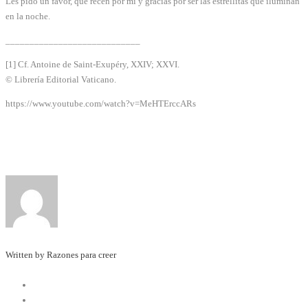
Les pido un favor, que recen por mí y gracias por ser las estrellitas que iluminan
en la noche.
____________________________
[1] Cf. Antoine de Saint-Exupéry, XXIV; XXVI.
© Librería Editorial Vaticano.
https://www.youtube.com/watch?v=MeHTErccARs
Written by Razones para creer