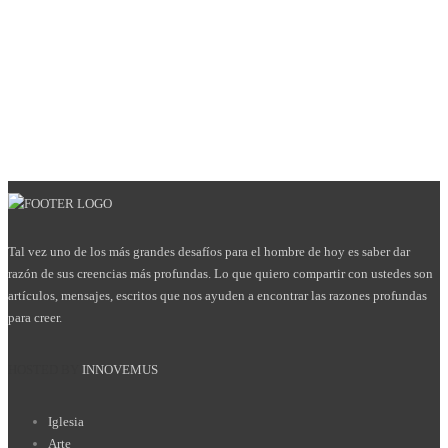
Tal vez uno de los más grandes desafíos para el hombre de hoy es saber dar
razón de sus creencias más profundas. Lo que quiero compartir con ustedes son
artículos, mensajes, escritos que nos ayuden a encontrar las razones profundas
para creer.
HOSTED BY
INNOVEMUS
Iglesia
Arte