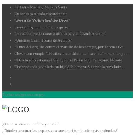
La Tierra Media y Semana Santa
Un santo para toda circunstancia
“𝙎𝙚𝙧𝙖́ 𝙡𝙖 𝙑𝙤𝙡𝙪𝙣𝙩𝙖𝙙 𝙙𝙚 𝘿𝙞𝙤𝙨”
Una inteligencia práctica superior
La buena ciencia como antídoto para el desorden sexual
¿Quién es Santo Tomás de Aquino?
El mes del orgullo contra el martillo de los herejes, por Thomas Gr...
Chesterton cumple 150 años, un antídoto contra el mal rampante, por...
El Cielo sólo está en el Cielo, por el Padre John Perricone, filósofo
Discapacitada y violada, su hijo debía morir. Su amor la hizo huir ...
Topbar widget area empty.
¿Tiene sentido tener fe hoy en día?
¿Dónde encontrar las respuestas a nuestras inquietudes más profundas?