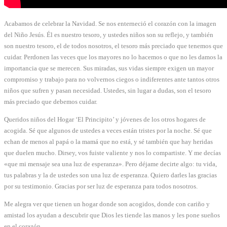
Acabamos de celebrar la Navidad. Se nos enterneció el corazón con la imagen
del Niño Jesús. Él es nuestro tesoro, y ustedes niños son su reflejo, y también
son nuestro tesoro, el de todos nosotros, el tesoro más preciado que tenemos que
cuidar. Perdonen las veces que los mayores no lo hacemos o que no les damos la
importancia que se merecen. Sus miradas, sus vidas siempre exigen un mayor
compromiso y trabajo para no volvernos ciegos o indiferentes ante tantos otros
niños que sufren y pasan necesidad. Ustedes, sin lugar a dudas, son el tesoro
más preciado que debemos cuidar.
Queridos niños del Hogar ‘El Principito’ y jóvenes de los otros hogares de
acogida. Sé que algunos de ustedes a veces están tristes por la noche. Sé que
echan de menos al papá o la mamá que no está, y sé también que hay heridas
que duelen mucho. Dirsey, vos fuiste valiente y nos lo compartiste. Y me decías
«que mi mensaje sea una luz de esperanza». Pero déjame decirte algo: tu vida,
tus palabras y la de ustedes son una luz de esperanza. Quiero darles las gracias
por su testimonio. Gracias por ser luz de esperanza para todos nosotros.
Me alegra ver que tienen un hogar donde son acogidos, donde con cariño y
amistad los ayudan a descubrir que Dios les tiende las manos y les pone sueños
en el corazón.