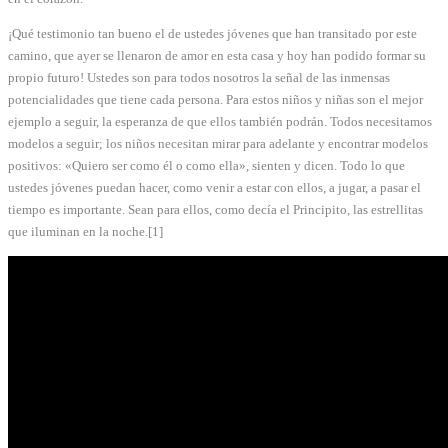
¡Qué testimonio tan bueno el de ustedes jóvenes que han transitado por este
camino, que ayer se llenaron de amor en esta casa y hoy han podido formar su
propio futuro! Ustedes son para todos nosotros la señal de las inmensas
potencialidades que tiene cada persona. Para estos niños y niñas son el mejor
ejemplo a seguir, la esperanza de que ellos también podrán. Todos necesitamos
modelos a seguir; los niños necesitan mirar para adelante y encontrar modelos
positivos: «Quiero ser como él o como ella», sienten y dicen. Todo lo que
ustedes jóvenes puedan hacer, como venir a estar con ellos, a jugar, a pasar el
tiempo es importante. Sean para ellos, como decía el Principito, las estrellitas
que iluminan en la noche.[1]