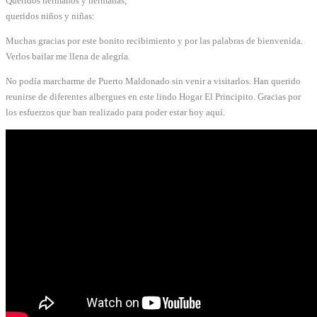
Queridos hermanos y hermanas,
queridos niños y niñas:
Muchas gracias por este bonito recibimiento y por las palabras de bienvenida.
Verlos bailar me llena de alegría.
No podía marcharme de Puerto Maldonado sin venir a visitarlos. Han querido
reunirse de diferentes albergues en este lindo Hogar El Principito. Gracias por
los esfuerzos que han realizado para poder estar hoy aquí.