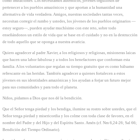
como imitaciones. Los necesitamos auténticos, jóvenes orgullosos de
pertenecer a los pueblos amazónicos y que aportan a la humanidad una
alternativa de vida verdadera. Amigos, nuestras sociedades tantas veces,
necesitan corregir el rumbo y ustedes, los jóvenes de los pueblos originarios —
estoy seguro—, pueden ayudar muchísimo con este reto, sobre todo
enseñándonos un estilo de vida que se base en el cuidado y no en la destrucción
de todo aquello que se oponga a nuestra avaricia.
Quiero agradecer al padre Xavier, a los religiosos y religiosas, misioneras laicas
que hacen una labor fabulosa y a todos los benefactores que conforman esta
familia. A los voluntarios que regalan su tiempo gratuito que es como bálsamo
refrescante en las heridas. También agradecer a quienes fortalecen a estos
jóvenes en sus identidades amazónicas y los ayudan a forjar un futuro mejor
para sus comunidades y para todo el planeta.
Niños, pidamos a Dios que nos dé la bendición.
Que el Señor tenga piedad y los bendiga, ilumine su rostro sobre ustedes, que el
Señor tenga piedad y misericordia y los colme con toda clase de favores, en el
nombre del Padre y del Hijo y del Espíritu Santo. Amén (cf. Nm 6,24-26; Sal 66;
Bendición del Tiempo Ordinario).