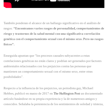
También ponderan el alcance de un hallazgo significativo en el análisis de
rasgos:
“Encontramos varios rasgos de personalidad, comportamientos de
riesgo y trastornos de la salud mental con una significativa correlación
genética con el comportamiento sexual con el mismo sexo. Pero no rasgos
físicos”.
Enseguida apuntan que “los procesos causales subyacentes a estas
correlaciones genéticas no están claros y podrían ser generados por factores
ambientales relacionados con los prejuicios contra las personas que
mantienen un comportamiento sexual con el mismo sexo, entre otras
posibilidades”.
Respecto a la influencia de los prejuicios, un periodista gay, Michael
Hobbes, publicó en marzo de 2017 en
The Huffington Post
un documentado
artículo basándose en su propia experiencia y la de numerosos amigos y
conocidos. Señalaba la persistencia de los sentimientos de soledad y tristeza,