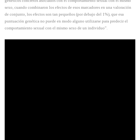
genéticos concretos asociados con el comportamiento sexual con el mismo
sexo, cuando combinaron los efectos de esos marcadores en una valoración
de conjunto, los efectos son tan pequeños (por debajo del 1%), que esa
puntuación genética no puede en modo alguno utilizarse para predecir el
comportamiento sexual con el mismo sexo de un individuo”.