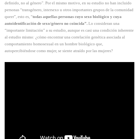
definido, no al género”. Por el mismo motivo, en su estudio no han incluido
personas “transgénero, intersexo u otros importantes grupos de la comunidad
queer”, esto es, “
todas aquellas personas cuyo sexo biológico y cuya
autoidentificación de sexo/género no coincida”.
Lo consideran una
“importante limitación” a su estudio, aunque es casi una condición inherente
al estudio mismo: ¿cómo encontrar una correlación genética asociada al
comportamiento homosexual en un hombre biológico que,
autopercibiéndose como mujer, se siente atraído por las mujeres?