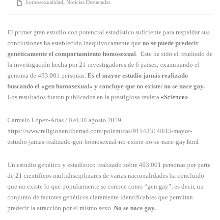
homosexualidad
,
Noticias Destacadas
El primer gran estudio con potencial estadístico suficiente para respaldar sus
conclusiones ha establecido inequívocamente que
no se puede predecir
genéticamente el comportamiento homosexual
. Este ha sido el resultado de
la investigación hecha por 21 investigadores de 6 países; examinando el
genoma de 493.001 personas.
Es el mayor estudio jamás realizado
buscando el «gen homosexual» y concluye que no existe: no se nace gay.
Los resultados fueron publicados en la prestigiosa revista
«Science».
Carmelo López-Arias / ReL30 agosto 2019
https://www.religionenlibertad.com/polemicas/915433148/El-mayor-
estudio-jamas-realizado-gen-homosexual-no-existe-no-se-nace-gay.html
Un estudio genético y estadístico realizado sobre 493.001 personas por parte
de 21 científicos multidisciplinares de varias nacionalidades ha concluido
que no existe lo que popularmente se conoce como “gen gay”, es decir, un
conjunto de factores genéticos claramente identificables que permitan
predecir la atracción por el mismo sexo.
No se nace gay.