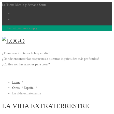
La Tierra Media y Semana Santa
Topbar widget area empty.
¿Tiene sentido tener fe hoy en día?
¿Dónde encontrar las respuestas a nuestras inquietudes más profundas?
¿Cuáles son las razones para creer?
Home
/
Otros
/
España
/
La vida extraterrestre
LA VIDA EXTRATERRESTRE