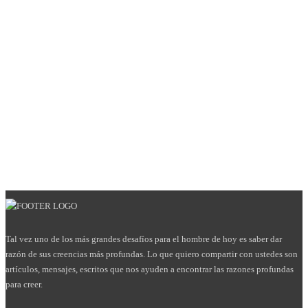
Tal vez uno de los más grandes desafíos para el hombre de hoy es saber dar
razón de sus creencias más profundas. Lo que quiero compartir con ustedes son
artículos, mensajes, escritos que nos ayuden a encontrar las razones profundas
para creer.