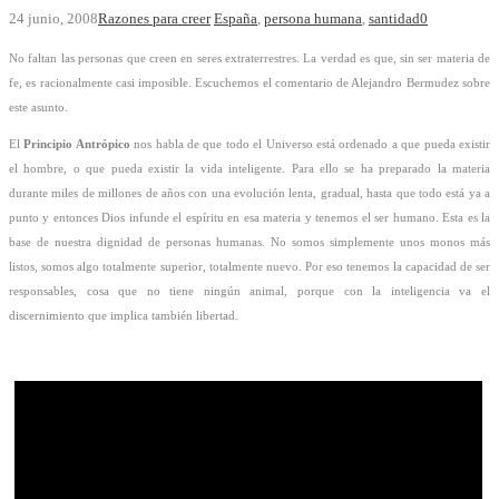
24 junio, 2008
Razones para creer
España
,
persona humana
,
santidad
0
No faltan las personas que creen en seres extraterrestres. La verdad es que, sin ser materia de
fe, es racionalmente casi imposible. Escuchemos el comentario de Alejandro Bermudez sobre
este asunto.
El
Principio Antrópico
nos habla de que todo el Universo está ordenado a que pueda existir
el hombre, o que pueda existir la vida inteligente. Para ello se ha preparado la materia
durante miles de millones de años con una evolución lenta, gradual, hasta que todo está ya a
punto y entonces Dios infunde el espíritu en esa materia y tenemos el ser humano. Esta es la
base de nuestra dignidad de personas humanas. No somos simplemente unos monos más
listos, somos algo totalmente superior, totalmente nuevo. Por eso tenemos la capacidad de ser
responsables, cosa que no tiene ningún animal, porque con la inteligencia va el
discernimiento que implica también libertad.