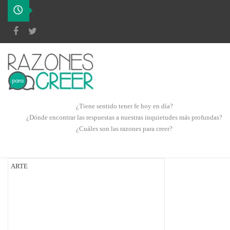
¿Tiene sentido tener fe hoy en día?
¿Dónde encontrar las respuestas a nuestras inquietudes más profundas?
¿Cuáles son las razones para creer?
ARTE