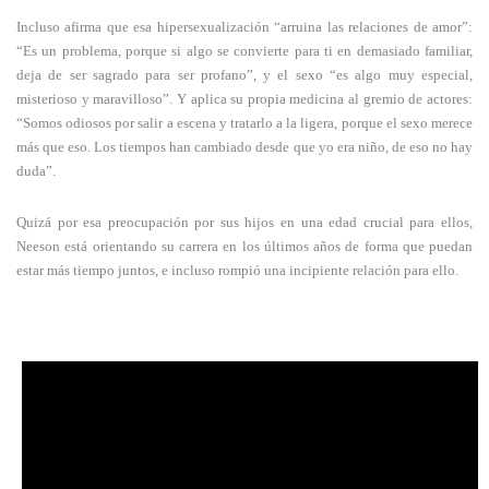
Incluso afirma que esa hipersexualización “arruina las relaciones de amor”:
“Es un problema, porque si algo se convierte para ti en demasiado familiar,
deja de ser sagrado para ser profano”, y el sexo “es algo muy especial,
misterioso y maravilloso”. Y aplica su propia medicina al gremio de actores:
“Somos odiosos por salir a escena y tratarlo a la ligera, porque el sexo merece
más que eso. Los tiempos han cambiado desde que yo era niño, de eso no hay
duda”.
Quizá por esa preocupación por sus hijos en una edad crucial para ellos,
Neeson está orientando su carrera en los últimos años de forma que puedan
estar más tiempo juntos, e incluso rompió una incipiente relación para ello.