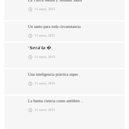
La Tierra Media y Semana Santa
11 enero, 2013
Un santo para toda circunstancia
11 enero, 2013
“𝙎𝙚𝙧𝙖́ 𝙡𝙖 �..
11 enero, 2013
Una inteligencia práctica super..
11 enero, 2013
La buena ciencia como antídoto ..
11 enero, 2013