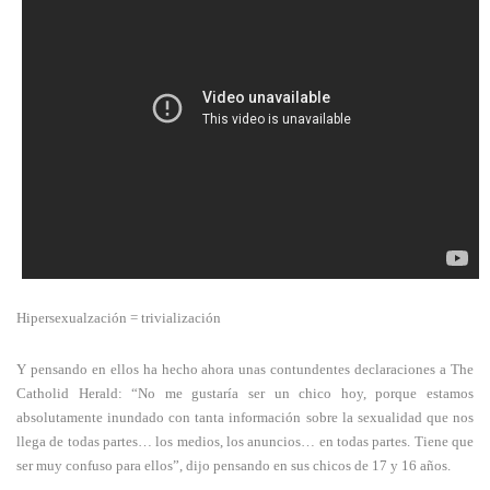
Hipersexualzación = trivialización
Y pensando en ellos ha hecho ahora unas contundentes declaraciones a The
Catholid Herald: “No me gustaría ser un chico hoy, porque estamos
absolutamente inundado con tanta información sobre la sexualidad que nos
llega de todas partes… los medios, los anuncios… en todas partes. Tiene que
ser muy confuso para ellos”, dijo pensando en sus chicos de 17 y 16 años.