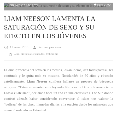
Liam-Neeson-the-grey
Full view
LIAM NEESON LAMENTA LA
SATURACIÓN DE SEXO Y SU
EFECTO EN LOS JÓVENES
11 enero, 2013
Razones para creer
Cine
,
Noticias Destacadas
,
testimonio
La omnipresencia del sexo en los medios, los anuncios, «en todas partes», les
confunde y le quita todo su misterio. Norirlandés de 60 años y educado
católicamente,
Liam Neeson
confiesa hallarse en proceso de búsqueda
religiosa: “Estoy constantemente leyendo libros sobre Dios o la ausencia de
Dios o el ateísmo”, declaraba hace un año en una entrevista a The Sun donde
confesó además haber considerado convertirse al islam tras valorar la
“belleza” de las cinco llamadas diarias a la oración desde los minaretes que
conoció rodando en Estambul.