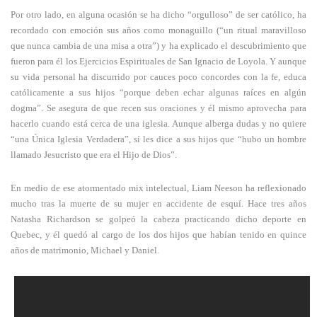
Por otro lado, en alguna ocasión se ha dicho “orgulloso” de ser católico, ha
recordado con emoción sus años como monaguillo (“un ritual maravilloso
que nunca cambia de una misa a otra”) y ha explicado el descubrimiento que
fueron para él los Ejercicios Espirituales de San Ignacio de Loyola. Y aunque
su vida personal ha discurrido por cauces poco concordes con la fe, educa
católicamente a sus hijos “porque deben echar algunas raíces en algún
dogma”. Se asegura de que recen sus oraciones y él mismo aprovecha para
hacerlo cuando está cerca de una iglesia. Aunque alberga dudas y no quiere
“una Única Iglesia Verdadera”, sí les dice a sus hijos que “hubo un hombre
llamado Jesucristo que era el Hijo de Dios”.
En medio de ese atormentado mix intelectual, Liam Neeson ha reflexionado
mucho tras la muerte de su mujer en accidente de esquí. Hace tres años
Natasha Richardson se golpeó la cabeza practicando dicho deporte en
Quebec, y él quedó al cargo de los dos hijos que habían tenido en quince
años de matrimonio, Michael y Daniel.