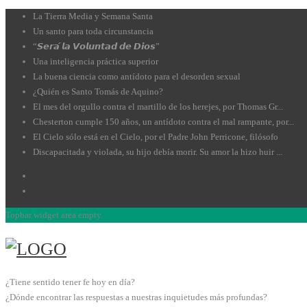
La Tierra Media y Semana Santa
Un santo para toda circunstancia
“𝙎𝙚𝙧𝙖́ 𝙡𝙖 𝙑𝙤𝙡𝙪𝙣𝙩𝙖𝙙 𝙙𝙚 𝘿𝙞𝙤𝙨”
Una inteligencia práctica superior
La buena ciencia como antídoto para el desorden sexual
¿Quién es Santo Tomás de Aquino?
El mes del orgullo contra el martillo de los herejes, por Thomas Gr...
Chesterton cumple 150 años, un antídoto contra el mal rampante, por...
El Cielo sólo está en el Cielo, por el Padre John Perricone, filósofo
Discapacitada y violada, su hijo debía morir. Su amor la hizo huir ...
Topbar widget area empty.
¿Tiene sentido tener fe hoy en día?
¿Dónde encontrar las respuestas a nuestras inquietudes más profundas?