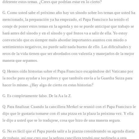
diferente estos temas. ¿Crees que podrían estar en lo cierto?
G. Como usted sabe el próximo año hay un sínodo sobre los temas que usted ha
mencionado, la preparación ya ha empezado, el Papa Francisco ha tenido el
coraje de poner estos temas en la agenda y no se puede anticipar que trabajo se
hará antes del sínodo y en el sínodo y qué frutos va a salir de ella. Yo estoy
convencido que es siempre malo abordar importantes asuntos con miedo o
sentimientos negativos, no puede salir nada bueno de ello. Las dificultades y
retos de la vida tienen que ser abordados con valentía y manejarlos de la mejor
manera que sepamos.
Q. Hemos oído historias sobre el Papa Francisco escapándose del Vaticano por
la noche para ayudar a los pobres y que también envía a la Guardia Suiza para
hacer lo mismo. ¿Hay algo de cierto en estas historias?
G. Es completamente falso. De la A a la Z.
Q. Para finalizar. Cuando la cancillera Merkel se reunió con el Papa Francisco le
dijo que le gustaría tomarse con él una pizza en la plaza la próxima vez. Y ella
le dijo a usted que se lo tradujese, cosa que hizo de una manera segura.
G. No es fácil que el Papa pueda salir a la piazza considerando su agenda diaria
de trabajo, así que creo que la señora cancillera tendrá que pedírselo a otra