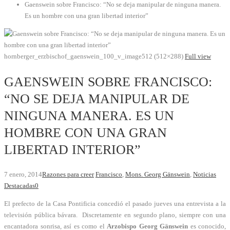
Gaenswein sobre Francisco: “No se deja manipular de ninguna manera.
Es un hombre con una gran libertad interior”
hornberger_erzbischof_gaenswein_100_v_image512 (512×288)
Full view
GAENSWEIN SOBRE FRANCISCO:
“NO SE DEJA MANIPULAR DE
NINGUNA MANERA. ES UN
HOMBRE CON UNA GRAN
LIBERTAD INTERIOR”
7 enero, 2014
Razones para creer
Francisco
,
Mons. Georg Gänswein
,
Noticias
Destacadas
0
El prefecto de la Casa Pontificia concedió el pasado jueves una entrevista a la
televisión pública bávara. Discretamente en segundo plano, siempre con una
encantadora sonrisa, así es como el
Arzobispo Georg Gänswein
es conocido,