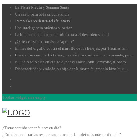
La Tierra Media y Semana Santa
Un santo para toda circunstancia
“𝙎𝙚𝙧𝙖́ 𝙡𝙖 𝙑𝙤𝙡𝙪𝙣𝙩𝙖𝙙 𝙙𝙚 𝘿𝙞𝙤𝙨”
Una inteligencia práctica superior
La buena ciencia como antídoto para el desorden sexual
¿Quién es Santo Tomás de Aquino?
El mes del orgullo contra el martillo de los herejes, por Thomas Gr...
Chesterton cumple 150 años, un antídoto contra el mal rampante, por...
El Cielo sólo está en el Cielo, por el Padre John Perricone, filósofo
Discapacitada y violada, su hijo debía morir. Su amor la hizo huir ...
Topbar widget area empty.
¿Tiene sentido tener fe hoy en día?
¿Dónde encontrar las respuestas a nuestras inquietudes más profundas?