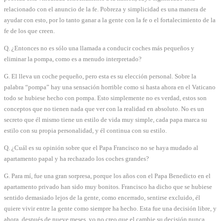
relacionado con el anuncio de la fe. Pobreza y simplicidad es una manera de
ayudar con esto, por lo tanto ganar a la gente con la fe o el fortalecimiento de la
fe de los que creen.
Q. ¿Entonces no es sólo una llamada a conducir coches más pequeños y
eliminar la pompa, como es a menudo interpretado?
G. El lleva un coche pequeño, pero esta es su elección personal. Sobre la
palabra “pompa” hay una sensación horrible como si hasta ahora en el Vaticano
todo se hubiese hecho con pompa. Esto simplemente no es verdad, estos son
conceptos que no tienen nada que ver con la realidad en absoluto. No es un
secreto que él mismo tiene un estilo de vida muy simple, cada papa marca su
estilo con su propia personalidad, y él continua con su estilo.
Q. ¿Cuál es su opinión sobre que el Papa Francisco no se haya mudado al
apartamento papal y ha rechazado los coches grandes?
G. Para mí, fue una gran sorpresa, porque los años con el Papa Benedicto en el
apartamento privado han sido muy bonitos. Francisco ha dicho que se hubiese
sentido demasiado lejos de la gente, como encerrado, sentirse excluido, él
quiere vivir entre la gente como siempre ha hecho. Esta fue una decisión libre, y
ahora, después de nueve meses, yo no creo que el cambie su decisión nunca