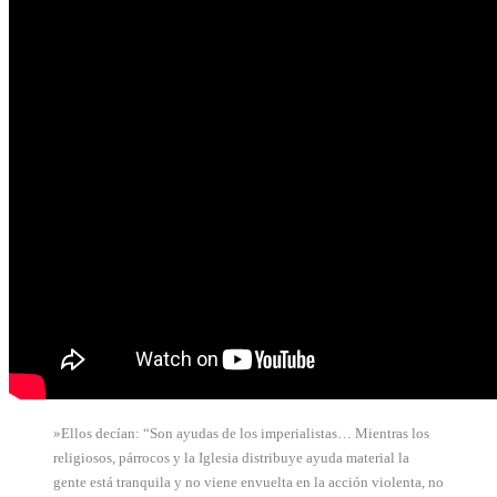
»Ellos decían: “Son ayudas de los imperialistas… Mientras los
religiosos, párrocos y la Iglesia distribuye ayuda material la
gente está tranquila y no viene envuelta en la acción violenta, no