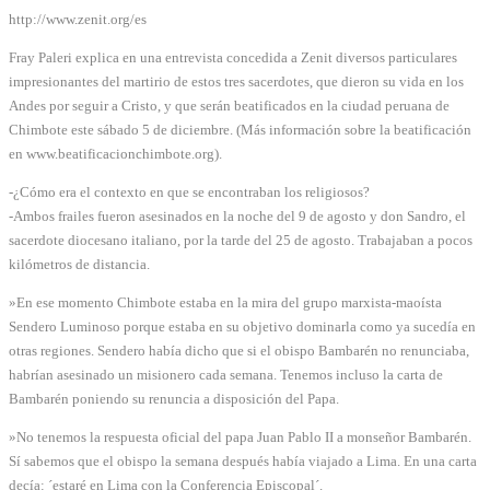
http://www.zenit.org/es
Fray Paleri explica en una entrevista concedida a Zenit diversos particulares
impresionantes del martirio de estos tres sacerdotes, que dieron su vida en los
Andes por seguir a Cristo, y que serán beatificados en la ciudad peruana de
Chimbote este sábado 5 de diciembre. (Más información sobre la beatificación
en www.beatificacionchimbote.org).
-¿Cómo era el contexto en que se encontraban los religiosos?
-Ambos frailes fueron asesinados en la noche del 9 de agosto y don Sandro, el
sacerdote diocesano italiano, por la tarde del 25 de agosto. Trabajaban a pocos
kilómetros de distancia.
»En ese momento Chimbote estaba en la mira del grupo marxista-maoísta
Sendero Luminoso porque estaba en su objetivo dominarla como ya sucedía en
otras regiones. Sendero había dicho que si el obispo Bambarén no renunciaba,
habrían asesinado un misionero cada semana. Tenemos incluso la carta de
Bambarén poniendo su renuncia a disposición del Papa.
»No tenemos la respuesta oficial del papa Juan Pablo II a monseñor Bambarén.
Sí sabemos que el obispo la semana después había viajado a Lima. En una carta
decía: ´estaré en Lima con la Conferencia Episcopal´.