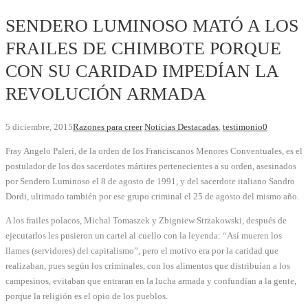
SENDERO LUMINOSO MATÓ A LOS
FRAILES DE CHIMBOTE PORQUE
CON SU CARIDAD IMPEDÍAN LA
REVOLUCIÓN ARMADA
5 diciembre, 2015
Razones para creer
Noticias Destacadas
,
testimonio
0
Fray Angelo Paleri, de la orden de los Franciscanos Menores Conventuales, es el
postulador de los dos sacerdotes mártires pertenecientes a su orden, asesinados
por Sendero Luminoso el 8 de agosto de 1991, y del sacerdote italiano Sandro
Dordi, ultimado también por ese grupo criminal el 25 de agosto del mismo año.
A los frailes polacos, Michal Tomaszek y Zbigniew Strzakowski, después de
ejecutarlos les pusieron un cartel al cuello con la leyenda: “Así mueren los
llames (servidores) del capitalismo”, pero el motivo era por la caridad que
realizaban, pues según los criminales, con los alimentos que distribuían a los
campesinos, evitaban que entraran en la lucha armada y confundían a la gente,
porque la religión es el opio de los pueblos.