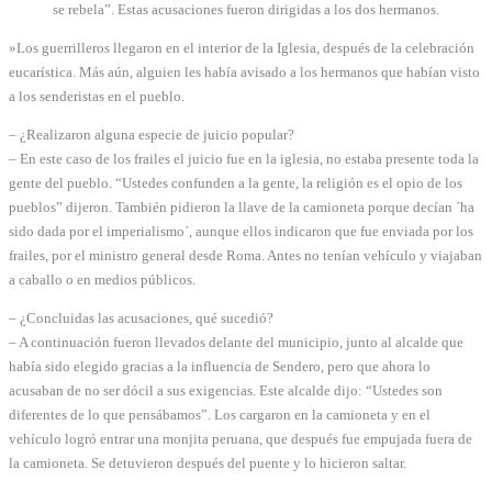
se rebela”. Estas acusaciones fueron dirigidas a los dos hermanos.
»Los guerrilleros llegaron en el interior de la Iglesia, después de la celebración
eucarística. Más aún, alguien les había avisado a los hermanos que habían visto
a los senderistas en el pueblo.
– ¿Realizaron alguna especie de juicio popular?
– En este caso de los frailes el juicio fue en la iglesia, no estaba presente toda la
gente del pueblo. “Ustedes confunden a la gente, la religión es el opio de los
pueblos” dijeron. También pidieron la llave de la camioneta porque decían ´ha
sido dada por el imperialismo´, aunque ellos indicaron que fue enviada por los
frailes, por el ministro general desde Roma. Antes no tenían vehículo y viajaban
a caballo o en medios públicos.
– ¿Concluidas las acusaciones, qué sucedió?
– A continuación fueron llevados delante del municipio, junto al alcalde que
había sido elegido gracias a la influencia de Sendero, pero que ahora lo
acusaban de no ser dócil a sus exigencias. Este alcalde dijo: “Ustedes son
diferentes de lo que pensábamos”. Los cargaron en la camioneta y en el
vehículo logró entrar una monjita peruana, que después fue empujada fuera de
la camioneta. Se detuvieron después del puente y lo hicieron saltar.