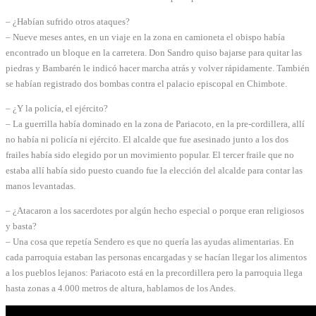
– ¿Habían sufrido otros ataques?
– Nueve meses antes, en un viaje en la zona en camioneta el obispo había
encontrado un bloque en la carretera. Don Sandro quiso bajarse para quitar las
piedras y Bambarén le indicó hacer marcha atrás y volver rápidamente. También
se habían registrado dos bombas contra el palacio episcopal en Chimbote.
– ¿Y la policía, el ejército?
– La guerrilla había dominado en la zona de Pariacoto, en la pre-cordillera, allí
no había ni policía ni ejército. El alcalde que fue asesinado junto a los dos
frailes había sido elegido por un movimiento popular. El tercer fraile que no
estaba allí había sido puesto cuando fue la elección del alcalde para contar las
manos levantadas.
– ¿Atacaron a los sacerdotes por algún hecho especial o porque eran religiosos
y basta?
– Una cosa que repetía Sendero es que no quería las ayudas alimentarias. En
cada parroquia estaban las personas encargadas y se hacían llegar los alimentos
a los pueblos lejanos: Pariacoto está en la precordillera pero la parroquia llega
hasta zonas a 4.000 metros de altura, hablamos de los Andes.