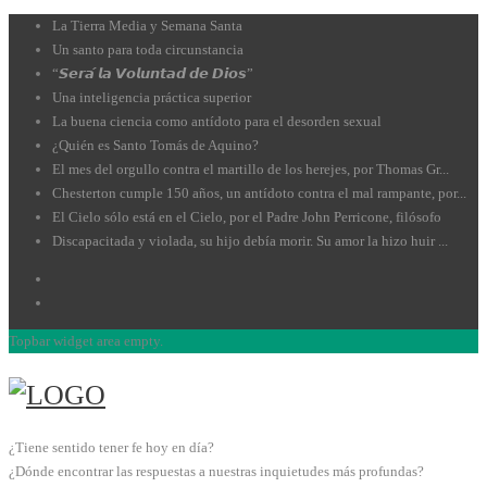
La Tierra Media y Semana Santa
Un santo para toda circunstancia
“𝙎𝙚𝙧𝙖́ 𝙡𝙖 𝙑𝙤𝙡𝙪𝙣𝙩𝙖𝙙 𝙙𝙚 𝘿𝙞𝙤𝙨”
Una inteligencia práctica superior
La buena ciencia como antídoto para el desorden sexual
¿Quién es Santo Tomás de Aquino?
El mes del orgullo contra el martillo de los herejes, por Thomas Gr...
Chesterton cumple 150 años, un antídoto contra el mal rampante, por...
El Cielo sólo está en el Cielo, por el Padre John Perricone, filósofo
Discapacitada y violada, su hijo debía morir. Su amor la hizo huir ...
Topbar widget area empty.
¿Tiene sentido tener fe hoy en día?
¿Dónde encontrar las respuestas a nuestras inquietudes más profundas?