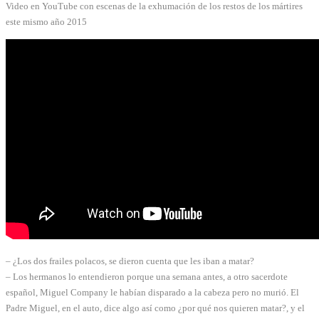
Video en YouTube con escenas de la exhumación de los restos de los mártires
este mismo año 2015
– ¿Los dos frailes polacos, se dieron cuenta que les iban a matar?
– Los hermanos lo entendieron porque una semana antes, a otro sacerdote
español, Miguel Company le habían disparado a la cabeza pero no murió. El
Padre Miguel, en el auto, dice algo así como ¿por qué nos quieren matar?, y el