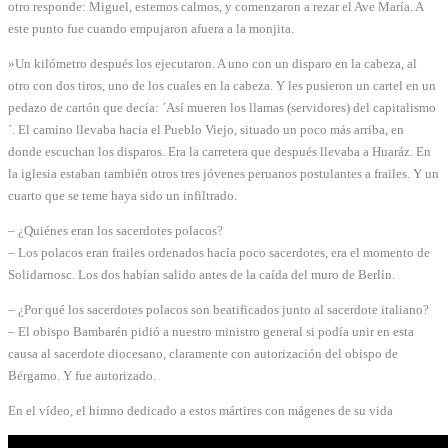
otro responde: Miguel, estemos calmos, y comenzaron a rezar el Ave María. A
este punto fue cuando empujaron afuera a la monjita.
»Un kilómetro después los ejecutaron. A uno con un disparo en la cabeza, al
otro con dos tiros, uno de los cuales en la cabeza. Y les pusieron un cartel en un
pedazo de cartón que decía: ´Así mueren los llamas (servidores) del capitalismo
´. El camino llevaba hacia el Pueblo Viejo, situado un poco más arriba, en
donde escuchan los disparos. Era la carretera que después llevaba a Huaráz. En
la iglesia estaban también otros tres jóvenes peruanos postulantes a frailes. Y un
cuarto que se teme haya sido un infiltrado.
– ¿Quiénes eran los sacerdotes polacos?
– Los polacos eran frailes ordenados hacía poco sacerdotes, era el momento de
Solidarnosc. Los dos habían salido antes de la caída del muro de Berlín.
– ¿Por qué los sacerdotes polacos son beatificados junto al sacerdote italiano?
– El obispo Bambarén pidió a nuestro ministro general si podía unir en esta
causa al sacerdote diocesano, claramente con autorización del obispo de
Bérgamo. Y fue autorizado.
En el vídeo, el himno dedicado a estos mártires con mágenes de su vida