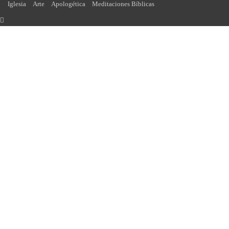
Iglesia
Arte
Apologética
Meditaciones Bíblicas