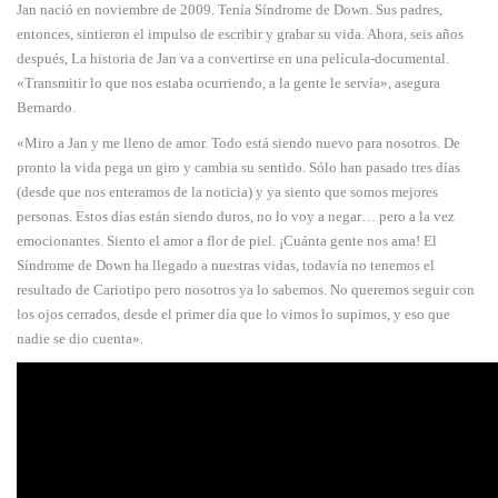
Jan nació en noviembre de 2009. Tenía Síndrome de Down. Sus padres,
entonces, sintieron el impulso de escribir y grabar su vida. Ahora, seis años
después, La historia de Jan va a convertirse en una película-documental.
«Transmitir lo que nos estaba ocurriendo, a la gente le servía», asegura
Bernardo.
«Miro a Jan y me lleno de amor. Todo está siendo nuevo para nosotros. De
pronto la vida pega un giro y cambia su sentido. Sólo han pasado tres días
(desde que nos enteramos de la noticia) y ya siento que somos mejores
personas. Estos días están siendo duros, no lo voy a negar… pero a la vez
emocionantes. Siento el amor a flor de piel. ¡Cuánta gente nos ama! El
Síndrome de Down ha llegado a nuestras vidas, todavía no tenemos el
resultado de Cariotipo pero nosotros ya lo sabemos. No queremos seguir con
los ojos cerrados, desde el primer día que lo vimos lo supimos, y eso que
nadie se dio cuenta».