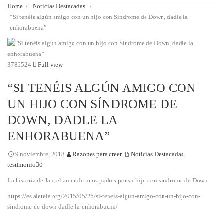
Home
/
Noticias Destacadas
/
“Si tenéis algún amigo con un hijo con Síndrome de Down, dadle la
enhorabuena”
3786524
Full view
“SI TENÉIS ALGÚN AMIGO CON
UN HIJO CON SÍNDROME DE
DOWN, DADLE LA
ENHORABUENA”
9 noviembre, 2018
Razones para creer
Noticias Destacadas
,
testimonio
0
La historia de Jan, el amor de unos padres por su hijo con sindrome de Down.
https://es.aleteia.org/2015/05/26/si-teneis-algun-amigo-con-un-hijo-con-
sindrome-de-down-dadle-la-enhorabuena/