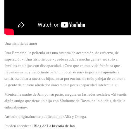
Una historia de amor
Para Bernardo, la película «es una historia de aceptación, de esfuerzo, de
superación». Una historia que «puede ayudar a mucha gente», no solo a
familias con hijos con discapacidad. «Creo que en esta vida frenética que
llevamos es muy importante parar un poco, es muy importante aprender a
sentir, escuchar a nuestros hijos, amar por encima de todo y dejar de valorar a
la gente de nuestro alrededor únicamente por su capacidad intelectual».
Mónica, la madre de Jan, por su parte, asegura en las redes sociales: «Si tenéis
algún amigo que tiene un hijo con Síndrome de Down, no lo dudéis, dadle la
enhorabuena».
Artículo originalmente publicado por Alfa y Omega.
Pueden acceder al
Blog de La historia de Jan.