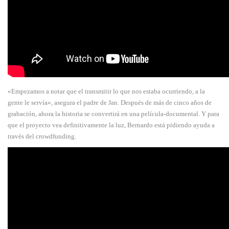
«Empezamos a notar que el transmitir lo que nos estaba ocurriendo, a la
gente le servía», asegura el padre de Jan. Después de más de cinco años de
grabación, ahora la historia se convertirá en una película-documental. Y para
que el proyecto vea definitivamente la luz, Bernardo está pidiendo ayuda a
través del crowdfunding.