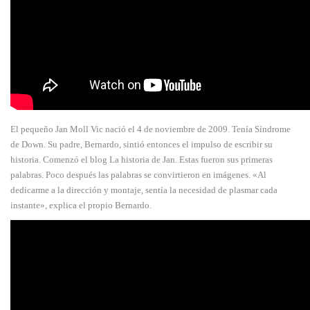
El pequeño Jan Moll Vic nació el 4 de noviembre de 2009. Tenía Síndrome
de Down. Su padre, Bernardo, sintió entonces el impulso de escribir su
historia. Comenzó el blog La historia de Jan. Estas fueron sus primeras
palabras. Poco después las palabras se convirtieron en imágenes. «Al
dedicarme a la dirección y montaje, sentía la necesidad de plasmar cada
instante», explica el propio Bernardo.