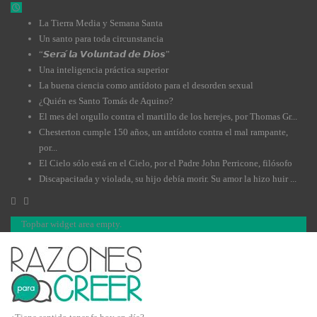
La Tierra Media y Semana Santa
Un santo para toda circunstancia
“𝙎𝙚𝙧𝙖́ 𝙡𝙖 𝙑𝙤𝙡𝙪𝙣𝙩𝙖𝙙 𝙙𝙚 𝘿𝙞𝙤𝙨”
Una inteligencia práctica superior
La buena ciencia como antídoto para el desorden sexual
¿Quién es Santo Tomás de Aquino?
El mes del orgullo contra el martillo de los herejes, por Thomas Gr...
Chesterton cumple 150 años, un antídoto contra el mal rampante,
por...
El Cielo sólo está en el Cielo, por el Padre John Perricone, filósofo
Discapacitada y violada, su hijo debía morir. Su amor la hizo huir ...
Topbar widget area empty.