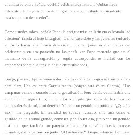
una misa solemne, señala, decidió celebrarla en latín…. “Quizás nada
diferente a la mayoría de los domingos, pero algo bastante sorprendente
estaba a punto de suceder”.
Como ustedes saben –señala Pope- la antigua misa en latín era celebrada “ad
orientem” (hacia el Este Litúrgico). Con el sacerdote y las personas teniendo
el rostro hacia una misma dirección… los feligreses estaban detrás del
celebrante y en esa posición no las podía ver. Pope recuerda que era el
momento de la consagración y, según corresponde, se inclinó con los
antebrazos sobre el altar y la hostia entre sus dedos.
Luego, precisa, dijo las venerables palabras de la Consagración, en voz baja
pero clara, Hoc est enim Corpus meum (porque esto es mi Cuerpo). “Las
campanas sonaron cuando hice la genuflexión. Pero detrás de mí había una
alteración de algún tipo; un temblor o crujido que venía de los primeros
bancos detrás de mí, a mi derecha. Y luego un gemido o gruñidos. “¿Qué fue
eso?”, me pregunté. En realidad no sonaba humano, sino más como el
gruñido de un animal grande, como un jabalí o un oso, junto con un gemido
lastimero que también no parecía humano. Yo elevé la hostia, nuevos
gruñidos, y otra vez me pregunté: “¿Qué fue eso?” Luego, silencio. Porque el