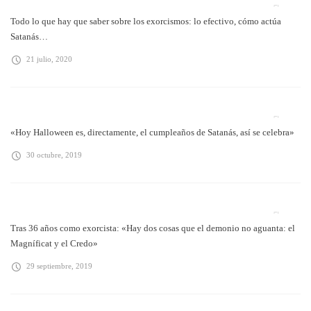
Todo lo que hay que saber sobre los exorcismos: lo efectivo, cómo actúa
Satanás…
21 julio, 2020
«Hoy Halloween es, directamente, el cumpleaños de Satanás, así se celebra»
30 octubre, 2019
Tras 36 años como exorcista: «Hay dos cosas que el demonio no aguanta: el
Magníficat y el Credo»
29 septiembre, 2019