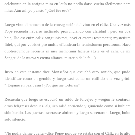
celebrante en la antigua misa en latín no podía darse vuelta fácilmente para
mirar. Aún así, yo pensé: “¿Qué fue eso?”
Luego vino el momento de la consagración del vino en el cáliz. Una vez más
Pope recuerda haberse inclinado pronunciando con claridad , pero en voz
baja, Hic est enim calix sanguinis mei, novi et æterni testamenti; mysterium
fidei; qui pro vobis et pro multis effundetur in remissionem pecatorum. Haec
quotiescumque feceritis in mei memoriam facietis (Este es el cáliz de mi
Sangre, de la nueva y eterna alianza, misterio de la fe…).
Justo en este instante dice Monseñor que escuchó otro sonido, que pudo
identificar como un gemido y luego casi como un chillido una voz gritó:
“¡Déjame en paz, Jesús! ¿Por qué me torturas?”
Recuerda que luego se escuchó un ruido de forcejeo y –según le contaron
otros feligreses después- alguien salió corriendo y gimiendo como si hubiera
sido herido. Las puertas traseras se abrieron y luego se cerraron. Luego, hubo
solo silencio.
“No podía darme vuelta –dice Pope- porque yo estaba con el Cáliz en lo alto