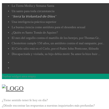
La Tierra Media y Semana Santa
Un santo para toda circunstancia
“𝙎𝙚𝙧𝙖́ 𝙡𝙖 𝙑𝙤𝙡𝙪𝙣𝙩𝙖𝙙 𝙙𝙚 𝘿𝙞𝙤𝙨”
Una inteligencia práctica superior
La buena ciencia como antídoto para el desorden sexual
¿Quién es Santo Tomás de Aquino?
El mes del orgullo contra el martillo de los herejes, por Thomas Gr...
Chesterton cumple 150 años, un antídoto contra el mal rampante, por...
El Cielo sólo está en el Cielo, por el Padre John Perricone, filósofo
Discapacitada y violada, su hijo debía morir. Su amor la hizo huir ...
Topbar widget area empty.
¿Tiene sentido tener fe hoy en día?
¿Dónde encontrar las respuestas a nuestras inquietudes más profundas?