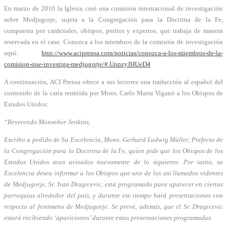
En marzo de 2010 la Iglesia creó una comisión internacional de investigación
sobre Medjugorje, sujeta a la Congregación para la Doctrina de la Fe,
compuesta por cardenales, obispos, peritos y expertos, que trabaja de manera
reservada en el caso. Conozca a los miembros de la comisión de investigación
aquí:
http://www.aciprensa.com/noticias/conozca-a-los-miembros-de-la-
comision-que-investiga-medjugorje/#.UnpzyJHUeD4
A continuación, ACI Prensa ofrece a sus lectores una traducción al español del
contenido de la carta remitida por Mons. Carlo Maria Viganò a los Obispos de
Estados Unidos:
“Reverendo Monseñor Jenkins,
Escribo a pedido de Su Excelencia, Mons. Gerhard Ludwig Müller, Prefecto de
la Congregación para la Doctrina de la Fe, quien pide que los Obispos de los
Estados Unidos sean avisados nuevamente de lo siguiente. Por tanto, su
Excelencia desea informar a los Obispos que uno de los así llamados videntes
de Medjugorje, Sr. Ivan Dragicevic, está programado para aparecer en ciertas
parroquias alrededor del país, y durante ese tiempo hará presentaciones con
respecto al fenómeno de Medjugorje. Se prevé, además, que el Sr. Dragicevic
estará recibiendo ‘apariciones’ durante estas presentaciones programadas.