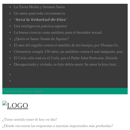
La Tierra Media y Semana Santa
Un santo para toda circunstancia
“𝙎𝙚𝙧𝙖́ 𝙡𝙖 𝙑𝙤𝙡𝙪𝙣𝙩𝙖𝙙 𝙙𝙚 𝘿𝙞𝙤𝙨”
Una inteligencia práctica superior
La buena ciencia como antídoto para el desorden sexual
¿Quién es Santo Tomás de Aquino?
El mes del orgullo contra el martillo de los herejes, por Thomas Gr...
Chesterton cumple 150 años, un antídoto contra el mal rampante, por...
El Cielo sólo está en el Cielo, por el Padre John Perricone, filósofo
Discapacitada y violada, su hijo debía morir. Su amor la hizo huir ...
Topbar widget area empty.
¿Tiene sentido tener fe hoy en día?
¿Dónde encontrar las respuestas a nuestras inquietudes más profundas?