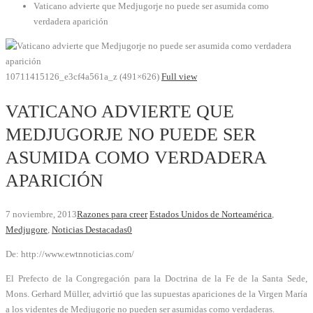
Vaticano advierte que Medjugorje no puede ser asumida como
verdadera aparición
10711415126_e3cf4a561a_z (491×626)
Full view
VATICANO ADVIERTE QUE
MEDJUGORJE NO PUEDE SER
ASUMIDA COMO VERDADERA
APARICIÓN
7 noviembre, 2013
Razones para creer
Estados Unidos de Norteamérica
,
Medjugore
,
Noticias Destacadas
0
De: http://www.ewtnnoticias.com/
El Prefecto de la Congregación para la Doctrina de la Fe de la Santa Sede,
Mons. Gerhard Müller, advirtió que las supuestas apariciones de la Virgen María
a los videntes de Medjugorje no pueden ser asumidas como verdaderas.