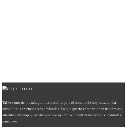
Tal vez uno de los más grandes desafíos para el hombre de hoy es saber dar
razón de sus creencias más profundas. Lo que quiero compartir con ustedes son
artículos, mensajes, escritos que nos ayuden a encontrar las razones profundas
para creer.