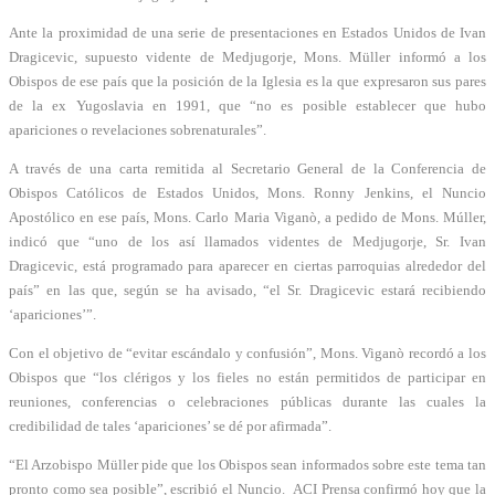
Ante la proximidad de una serie de presentaciones en Estados Unidos de Ivan
Dragicevic, supuesto vidente de Medjugorje, Mons. Müller informó a los
Obispos de ese país que la posición de la Iglesia es la que expresaron sus pares
de la ex Yugoslavia en 1991, que “no es posible establecer que hubo
apariciones o revelaciones sobrenaturales”.
A través de una carta remitida al Secretario General de la Conferencia de
Obispos Católicos de Estados Unidos, Mons. Ronny Jenkins, el Nuncio
Apostólico en ese país, Mons. Carlo Maria Viganò, a pedido de Mons. Múller,
indicó que “uno de los así llamados videntes de Medjugorje, Sr. Ivan
Dragicevic, está programado para aparecer en ciertas parroquias alrededor del
país” en las que, según se ha avisado, “el Sr. Dragicevic estará recibiendo
‘apariciones’”.
Con el objetivo de “evitar escándalo y confusión”, Mons. Viganò recordó a los
Obispos que “los clérigos y los fieles no están permitidos de participar en
reuniones, conferencias o celebraciones públicas durante las cuales la
credibilidad de tales ‘apariciones’ se dé por afirmada”.
“El Arzobispo Müller pide que los Obispos sean informados sobre este tema tan
pronto como sea posible”, escribió el Nuncio. ACI Prensa confirmó hoy que la