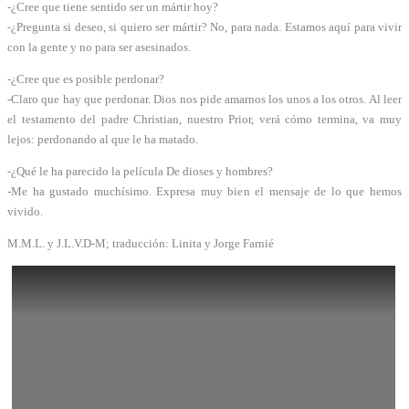
-¿Cree que tiene sentido ser un mártir hoy?
-¿Pregunta si deseo, si quiero ser mártir? No, para nada. Estamos aquí para vivir
con la gente y no para ser asesinados.
-¿Cree que es posible perdonar?
-Claro que hay que perdonar. Dios nos pide amarnos los unos a los otros. Al leer
el testamento del padre Christian, nuestro Prior, verá cómo termina, va muy
lejos: perdonando al que le ha matado.
-¿Qué le ha parecido la película De dioses y hombres?
-Me ha gustado muchísimo. Expresa muy bien el mensaje de lo que hemos
vivido.
M.M.L. y J.L.V.D-M; traducción: Linita y Jorge Farnié