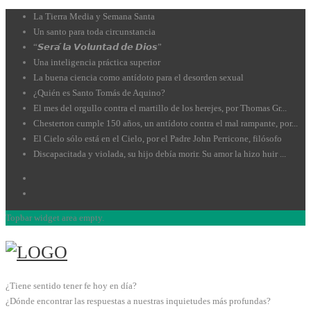
La Tierra Media y Semana Santa
Un santo para toda circunstancia
“𝙎𝙚𝙧𝙖́ 𝙡𝙖 𝙑𝙤𝙡𝙪𝙣𝙩𝙖𝙙 𝙙𝙚 𝘿𝙞𝙤𝙨”
Una inteligencia práctica superior
La buena ciencia como antídoto para el desorden sexual
¿Quién es Santo Tomás de Aquino?
El mes del orgullo contra el martillo de los herejes, por Thomas Gr...
Chesterton cumple 150 años, un antídoto contra el mal rampante, por...
El Cielo sólo está en el Cielo, por el Padre John Perricone, filósofo
Discapacitada y violada, su hijo debía morir. Su amor la hizo huir ...
Topbar widget area empty.
¿Tiene sentido tener fe hoy en día?
¿Dónde encontrar las respuestas a nuestras inquietudes más profundas?