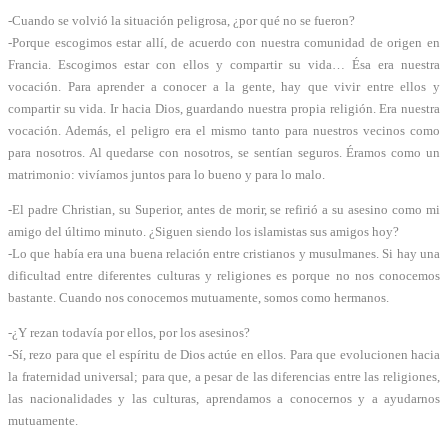
-Cuando se volvió la situación peligrosa, ¿por qué no se fueron?
-Porque escogimos estar allí, de acuerdo con nuestra comunidad de origen en
Francia. Escogimos estar con ellos y compartir su vida… Ésa era nuestra
vocación. Para aprender a conocer a la gente, hay que vivir entre ellos y
compartir su vida. Ir hacia Dios, guardando nuestra propia religión. Era nuestra
vocación. Además, el peligro era el mismo tanto para nuestros vecinos como
para nosotros. Al quedarse con nosotros, se sentían seguros. Éramos como un
matrimonio: vivíamos juntos para lo bueno y para lo malo.
-El padre Christian, su Superior, antes de morir, se refirió a su asesino como mi
amigo del último minuto. ¿Siguen siendo los islamistas sus amigos hoy?
-Lo que había era una buena relación entre cristianos y musulmanes. Si hay una
dificultad entre diferentes culturas y religiones es porque no nos conocemos
bastante. Cuando nos conocemos mutuamente, somos como hermanos.
-¿Y rezan todavía por ellos, por los asesinos?
-Sí, rezo para que el espíritu de Dios actúe en ellos. Para que evolucionen hacia
la fraternidad universal; para que, a pesar de las diferencias entre las religiones,
las nacionalidades y las culturas, aprendamos a conocernos y a ayudarnos
mutuamente.