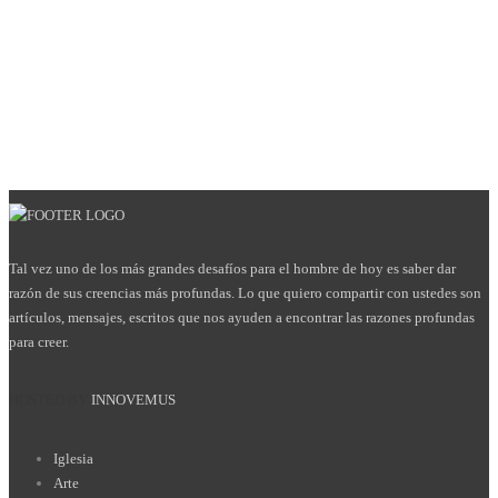
Tal vez uno de los más grandes desafíos para el hombre de hoy es saber dar
razón de sus creencias más profundas. Lo que quiero compartir con ustedes son
artículos, mensajes, escritos que nos ayuden a encontrar las razones profundas
para creer.
HOSTED BY
INNOVEMUS
Iglesia
Arte