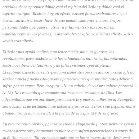
cristiana de comprender dónde está el espíritu del Señor y dónde está el
espíritu maligno. También hoy, en efecto, existen falsos «salvadores», que
buscan sustituir a Jesús: líder de este mundo, santones, incluso brujos,
personalidades que quieren atraer a sí las mentes y los corazones,
especialmente de los jóvenes. Jesús nos alerta: «¡No vayáis tras ellos!». «¡No
vayáis tras ellos!».
El Señor nos ayuda incluso a no tener miedo: ante las guerras, las
revoluciones, pero también ante las calamidades naturales, las epidemias,
Jesús nos libera del fatalismo y de falsas visiones apocalípticas.
El segundo aspecto nos interpela precisamente como cristianos y como Iglesia:
Jesús anuncia pruebas dolorosas y persecuciones que sus discípulos deberán
sufrir, por su causa. Pero asegura: «Ni un cabello de vuestra cabeza perecerá»
(v. 18). Nos recuerda que estamos totalmente en las manos de Dios. Las
adversidades que encontramos por nuestra fe y nuestra adhesión al Evangelio
son ocasiones de testimonio; no deben alejarnos del Señor, sino impulsarnos a
abandonarnos aún más a Él, a la fuerza de su Espíritu y de su gracia.
En este momento pienso, y pensamos todos. Hagámoslo juntos: pensemos en los
muchos hermanos y hermanas cristianos que sufren persecuciones a causa de
su fe. Son muchos. Tal vez muchos más que en los primeros siglos. Jesús está