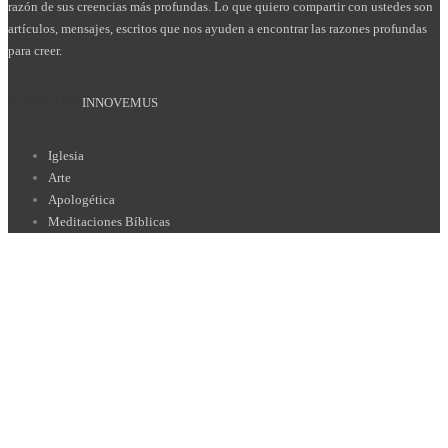
razón de sus creencias más profundas. Lo que quiero compartir con ustedes son
artículos, mensajes, escritos que nos ayuden a encontrar las razones profundas
para creer.
HOSTED BY
INNOVEMUS
Iglesia
Arte
Apologética
Meditaciones Bíblicas