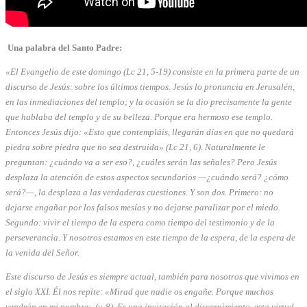
Una palabra del Santo Padre:
«El Evangelio de este domingo (Lc 21, 5-19) consiste en la primera parte de un
discurso de Jesús: sobre los últimos tiempos. Jesús lo pronuncia en Jerusalén,
en las inmediaciones del templo; y la ocasión se la dio precisamente la gente
que hablaba del templo y de su belleza. Porque era hermoso ese templo.
Entonces Jesús dijo: «Esto que contempláis, llegarán días en que no quedará
piedra sobre piedra que no sea destruida» (Lc 21, 6). Naturalmente le
preguntan: ¿cuándo va a ser eso?, ¿cuáles serán las señales? Pero Jesús
desplaza la atención de estos aspectos secundarios —¿cuándo será? ¿cómo
será?—, la desplaza a las verdaderas cuestiones. Y son dos. Primero: no
dejarse engañar por los falsos mesías y no dejarse paralizar por el miedo.
Segundo: vivir el tiempo de la espera como tiempo del testimonio y de la
perseverancia. Y nosotros estamos en este tiempo de la espera, de la espera de
la venida del Señor.
Este discurso de Jesús es siempre actual, también para nosotros que vivimos en
el siglo XXI. Él nos repite: «Mirad que nadie os engañe. Porque muchos
vendrán en mi nombre» (v. 8). Es una invitación al discernimiento, esta virtud