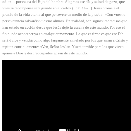
odien… por causa del Hijo del hombre. Alegraos ese día y saltad de gozo, que
vuestra recompensa será grande en el cielo» (Lc 6,22-23). Jesús promete el
premio de la vida eterna al que persevere en medio de la prueba: «Con vuestra
perseverancia salvaréis vuestras almas». En realidad, son signos imprecisos que
han estado en acción desde que Jesús dejó la escena de este mundo. Por eso el
fin puede acontecer ya en cualquier momento. Lo que es firme es que ese Día
será dulce y vendrá como algo largamente anhelado por los que aman a Cristo y
repiten continuamente: «Ven, Señor Jesús». Y será terrible para los que viven
ajenos a Dios y despreocupados gozan de este mundo.