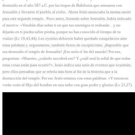
destruido en el año 587 a.C. por las tropas de Babilonia que arrasaron con
Jerusalén y llevaron el pueblo al exilio . Ahora Jesús anunciaba la misma suerte
para este segundo templo . Poco antes, llorando sobre Jerusalén, había indicado
el motivo: «Vendrán días sobre ti en que tus enemigos te rodearán…y no
dejarán en ti piedra sobre piedra, porque no has conocido el tiempo de tu
visita» (Lc 19,43.44). Los oyentes debieron haber quedado estupefactos ante
estas palabras y, seguramente, también llenos de escepticismo. ¡Imposible que
sea destruido el templo de Jerusalén! ¡Eso sería el fin del mundo! Por eso,
preguntan: «Maestro, ¿cuándo sucederá eso? Y ¿cuál será la señal de que todas
estas cosas están para ocurrir?». Jesús indica una serie de eventos que ocurrirán;
pero ellos pensaban que se refería más bien al fin de la historia que a la
destrucción del templo. Por eso Jesús termina con estas palabras: «Y entonces
verán venir al Hijo del hombre en una nube con gran poder y gloria» (Lc 21,27).