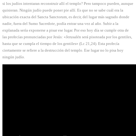
si los judíos intentaran reconstruir allí el templo? Pero tampoco pueden, aunque
quisieran. Ningún judío puede poner pie allí. Es que no se sabe cuál era la
ubicación exacta del Sancta Sanctorum, es decir, del lugar más sagrado donde
nadie, fuera del Sumo Sacerdote, podía entrar una vez al año. Subir a la
explanada sería exponerse a pisar ese lugar. Por eso hoy día se cumple otra de
las profecías pronunciadas por Jesús: «Jerusalén será pisoteada por los gentiles,
hasta que se cumpla el tiempo de los gentiles» (Lc 21,24). Esta profecía
ciertamente se refiere a la destrucción del templo. Ese lugar no lo pisa hoy
ningún judío.