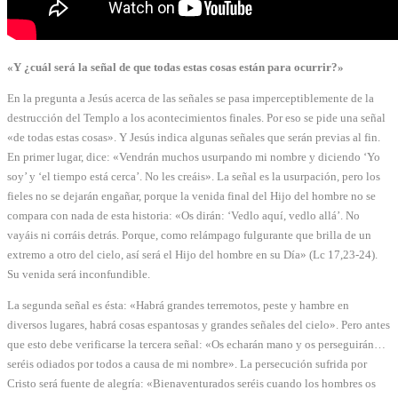
«Y ¿cuál será la señal de que todas estas cosas están para ocurrir?»
En la pregunta a Jesús acerca de las señales se pasa imperceptiblemente de la
destrucción del Templo a los acontecimientos finales. Por eso se pide una señal
«de todas estas cosas». Y Jesús indica algunas señales que serán previas al fin.
En primer lugar, dice: «Vendrán muchos usurpando mi nombre y diciendo ‘Yo
soy’ y ‘el tiempo está cerca’. No les creáis». La señal es la usurpación, pero los
fieles no se dejarán engañar, porque la venida final del Hijo del hombre no se
compara con nada de esta historia: «Os dirán: ‘Vedlo aquí, vedlo allá’. No
vayáis ni corráis detrás. Porque, como relámpago fulgurante que brilla de un
extremo a otro del cielo, así será el Hijo del hombre en su Día» (Lc 17,23-24).
Su venida será inconfundible.
La segunda señal es ésta: «Habrá grandes terremotos, peste y hambre en
diversos lugares, habrá cosas espantosas y grandes señales del cielo». Pero antes
que esto debe verificarse la tercera señal: «Os echarán mano y os perseguirán…
seréis odiados por todos a causa de mi nombre». La persecución sufrida por
Cristo será fuente de alegría: «Bienaventurados seréis cuando los hombres os