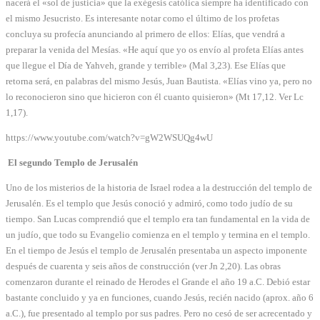
nacerá el «sol de justicia» que la exégesis católica siempre ha identificado con
el mismo Jesucristo. Es interesante notar como el último de los profetas
concluya su profecía anunciando al primero de ellos: Elías, que vendrá a
preparar la venida del Mesías. «He aquí que yo os envío al profeta Elías antes
que llegue el Día de Yahveh, grande y terrible» (Mal 3,23). Ese Elías que
retorna será, en palabras del mismo Jesús, Juan Bautista. «Elías vino ya, pero no
lo reconocieron sino que hicieron con él cuanto quisieron» (Mt 17,12. Ver Lc
1,17).
https://www.youtube.com/watch?v=gW2WSUQg4wU
El segundo Templo de Jerusalén
Uno de los misterios de la historia de Israel rodea a la destrucción del templo de
Jerusalén. Es el templo que Jesús conoció y admiró, como todo judío de su
tiempo. San Lucas comprendió que el templo era tan fundamental en la vida de
un judío, que todo su Evangelio comienza en el templo y termina en el templo.
En el tiempo de Jesús el templo de Jerusalén presentaba un aspecto imponente
después de cuarenta y seis años de construcción (ver Jn 2,20). Las obras
comenzaron durante el reinado de Herodes el Grande el año 19 a.C. Debió estar
bastante concluido y ya en funciones, cuando Jesús, recién nacido (aprox. año 6
a.C.), fue presentado al templo por sus padres. Pero no cesó de ser acrecentado y