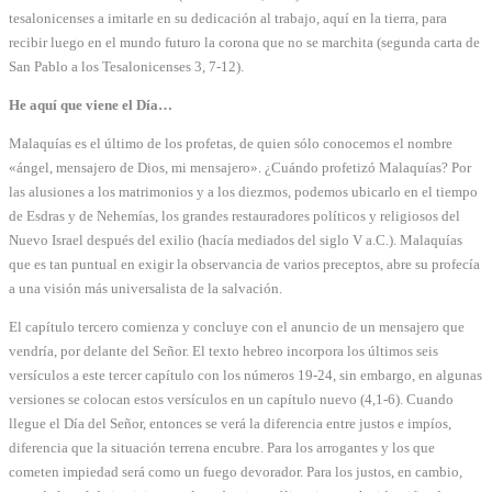
tesalonicenses a imitarle en su dedicación al trabajo, aquí en la tierra, para
recibir luego en el mundo futuro la corona que no se marchita (segunda carta de
San Pablo a los Tesalonicenses 3, 7-12).
He aquí que viene el Día…
Malaquías es el último de los profetas, de quien sólo conocemos el nombre
«ángel, mensajero de Dios, mi mensajero». ¿Cuándo profetizó Malaquías? Por
las alusiones a los matrimonios y a los diezmos, podemos ubicarlo en el tiempo
de Esdras y de Nehemías, los grandes restauradores políticos y religiosos del
Nuevo Israel después del exilio (hacía mediados del siglo V a.C.). Malaquías
que es tan puntual en exigir la observancia de varios preceptos, abre su profecía
a una visión más universalista de la salvación.
El capítulo tercero comienza y concluye con el anuncio de un mensajero que
vendría, por delante del Señor. El texto hebreo incorpora los últimos seis
versículos a este tercer capítulo con los números 19-24, sin embargo, en algunas
versiones se colocan estos versículos en un capítulo nuevo (4,1-6). Cuando
llegue el Día del Señor, entonces se verá la diferencia entre justos e impíos,
diferencia que la situación terrena encubre. Para los arrogantes y los que
cometen impiedad será como un fuego devorador. Para los justos, en cambio,