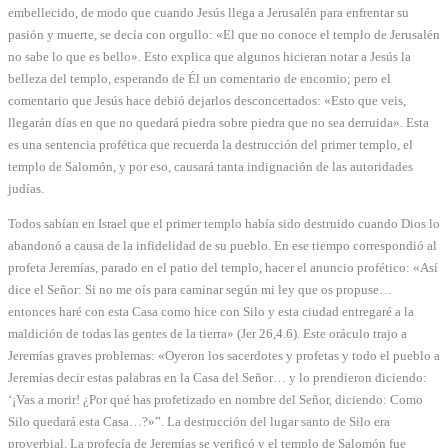
embellecido, de modo que cuando Jesús llega a Jerusalén para enfrentar su
pasión y muerte, se decía con orgullo: «El que no conoce el templo de Jerusalén
no sabe lo que es bello». Esto explica que algunos hicieran notar a Jesús la
belleza del templo, esperando de Él un comentario de encomio; pero el
comentario que Jesús hace debió dejarlos desconcertados: «Esto que veis,
llegarán días en que no quedará piedra sobre piedra que no sea derruida». Esta
es una sentencia profética que recuerda la destrucción del primer templo, el
templo de Salomón, y por eso, causará tanta indignación de las autoridades
judías.
Todos sabían en Israel que el primer templo había sido destruido cuando Dios lo
abandonó a causa de la infidelidad de su pueblo. En ese tiempo correspondió al
profeta Jeremías, parado en el patio del templo, hacer el anuncio profético: «Así
dice el Señor: Si no me oís para caminar según mi ley que os propuse…
entonces haré con esta Casa como hice con Silo y esta ciudad entregaré a la
maldición de todas las gentes de la tierra» (Jer 26,4.6). Este oráculo trajo a
Jeremías graves problemas: «Oyeron los sacerdotes y profetas y todo el pueblo a
Jeremías decir estas palabras en la Casa del Señor… y lo prendieron diciendo:
‘¡Vas a morir! ¿Por qué has profetizado en nombre del Señor, diciendo: Como
Silo quedará esta Casa…?»”. La destrucción del lugar santo de Silo era
proverbial. La profecía de Jeremías se verificó y el templo de Salomón fue