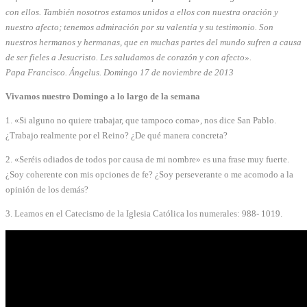
con ellos. También nosotros estamos unidos a ellos con nuestra oración y
nuestro afecto; tenemos admiración por su valentía y su testimonio. Son
nuestros hermanos y hermanas, que en muchas partes del mundo sufren a causa
de ser fieles a Jesucristo. Les saludamos de corazón y con afecto».
Papa Francisco. Ángelus. Domingo 17 de noviembre de 2013
Vivamos nuestro Domingo a lo largo de la semana
1. «Si alguno no quiere trabajar, que tampoco coma», nos dice San Pablo.
¿Trabajo realmente por el Reino? ¿De qué manera concreta?
2. «Seréis odiados de todos por causa de mi nombre» es una frase muy fuerte.
¿Soy coherente con mis opciones de fe? ¿Soy perseverante o me acomodo a la
opinión de los demás?
3. Leamos en el Catecismo de la Iglesia Católica los numerales: 988- 1019.