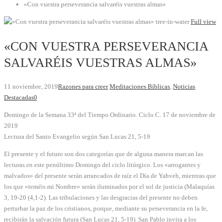
«Con vuestra perseverancia salvaréis vuestras almas»
tree-in-water
Full view
«CON VUESTRA PERSEVERANCIA
SALVARÉIS VUESTRAS ALMAS»
11 noviembre, 2019
Razones para creer
Meditaciones Bíblicas
,
Noticias
Destacadas
0
Domingo de la Semana 33ª del Tiempo Ordinario. Ciclo C. 17 de noviembre de
2019
Lectura del Santo Evangelio según San Lucas 21, 5-19
El presente y el futuro son dos categorías que de alguna manera marcan las
lecturas en este penúltimo Domingo del ciclo litúrgico. Los «arrogantes y
malvados» del presente serán arrancados de raíz el Día de Yahveh, mientras que
los que «teméis mi Nombre» serán iluminados por el sol de justicia (Malaquías
3, 19-20 (4,1-2). Las tribulaciones y las desgracias del presente no deben
perturbar la paz de los cristianos, porque, mediante su perseverancia en la fe,
recibirán la salvación futura (San Lucas 21, 5-19). San Pablo invita a los