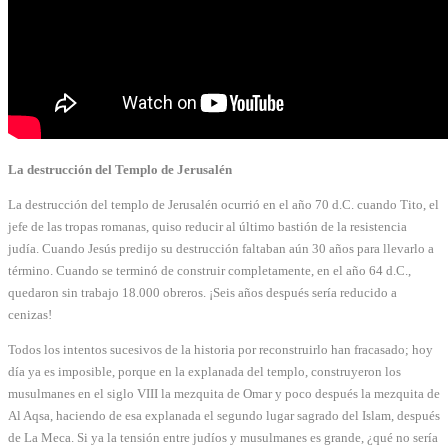
La destrucción del Templo de Jerusalén
La destrucción del templo de Jerusalén ocurrió en el año 70 d.C. cuando Tito, el
jefe de las tropas romanas, quiso reducir al último bastión de la resistencia
judía. Cuando Jesús predijo su destrucción faltaban aún 30 años para llevarlo a
término. Cuando se terminó de construir completamente, en el año 64 d.C.,
quedaron sin trabajo 18.000 obreros. ¡Seis años después sería reducido a
cenizas!
Todos los intentos sucesivos de la historia por reconstruirlo han fracasado; hoy
día ya es imposible, porque en la explanada del templo, construyeron los
musulmanes en el siglo VIII la mezquita de Omar y poco después la mezquita de
Al Aqsa, haciendo de esa explanada el segundo lugar sagrado del Islam, después
de La Meca. Si ya la tensión entre judíos y musulmanes es grande, ¿qué no sería