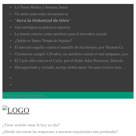
La Tierra Media y Semana Santa
Un santo para toda circunstancia
“𝙎𝙚𝙧𝙖́ 𝙡𝙖 𝙑𝙤𝙡𝙪𝙣𝙩𝙖𝙙 𝙙𝙚 𝘿𝙞𝙤𝙨”
Una inteligencia práctica superior
La buena ciencia como antídoto para el desorden sexual
¿Quién es Santo Tomás de Aquino?
El mes del orgullo contra el martillo de los herejes, por Thomas Gr...
Chesterton cumple 150 años, un antídoto contra el mal rampante, por...
El Cielo sólo está en el Cielo, por el Padre John Perricone, filósofo
Discapacitada y violada, su hijo debía morir. Su amor la hizo huir ...
Topbar widget area empty.
¿Tiene sentido tener fe hoy en día?
¿Dónde encontrar las respuestas a nuestras inquietudes más profundas?