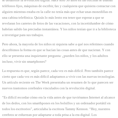
se desarrolle la revolución digital. Hace sólo 30 años en las oficinas se usaban
teléfonos fijos, máquinas de escribir, fax y cualquiera que quisiera contactar con
alguien mientras estaba en la calle no tenía más que echar unas monedillas en
una cabina telefónica. Quizás lo más lento era tener que esperar a que se
revelaran los carretes de fotos de las vacaciones, con la incertidumbre de cómo
habrían salido las preciadas instantánea. Y los niños tenían que ir a la biblioteca
a investigar para sus trabajos.
Pero ahora, la mayoría de los niños ni siquiera sabe a qué nos referimos cuando
describimos la forma en que se hacían las cosas antes de que nacieran. Y con
ello se presenta una inquietante pregunta: ¿pueden los niños, y los adultos
incluso, vivir sin smartphones?
La respuesta es que, según parece, cada vez es más difícil. Pero también parece
cierto que cada vez es más difícil adaptarnos a vivir con las nuevas tecnologías.
Un artículo reciente en The Week presentaba un resumen de lo que parecen ser
nuevos trastornos cerebrales vinculados con la revolución digital.
“Es difícil recordar cómo era la vida antes de que tuviéramos Internet al alcance
de los dedos, con los smarthpones en los bolsillos y un ordenador portátil en
todos los escritorios”, articulaba la escritora Tammy Kennon. “Hoy, nuestros
cerebros se esfuerzan por adaptarse a toda prisa a la era digital. Los