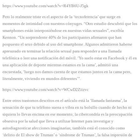
https://www.youtube.com/watch?v=R4YB6U-J5gk
Pero lo realmente triste es el aspecto de la ‘tecnoferencia’ que surge en
momentos de intimidad con nuestros cónyuges. “Otro estudio descubrió que los
smartphones están interponiéndose en nuestras vidas sexuales”, escribía
Kennon. “Un sorprendente 40% de los participantes afirmaron que han
pospuesto el sexo debido al uso del smartphone. Algunos admitieron haberse
apresurado en terminar la relación sexual para responder a una llamada
telefónica o leer una notificación del móvil. ‘Yo suelo estar en Facebook y él en
una aplicación de deporte mientras estamos en la cama’, admitió una
encuestada, ‘luego nos damos cuenta de que estamos juntos en la cama pero,
literalmente, viviendo en mundos diferentes’”.
https://www.youtube.com/watch?v=WCwD2Ziizvc
Entre otros trastornos descritos en el artículo está la ‘llamada fantasma’, la
sensación de que tu teléfono suena o vibra en tu bolsillo cuando de hecho ni
siquiera lo llevas encima en ese momento; la cibercondría es la preocupación
obsesiva por la salud que lleva a utilizar Internet para investigar y
autodiagnosticar afecciones imaginarias; también está el conocido como
‘delirio de El show de Truman’ o ‘síndrome de Truman’, la falsa impresión de