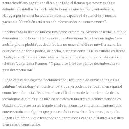
neurocientíficos cognitivos dicen que todo el tiempo que pasamos ahora
delante de pantallas ha cambiado la forma en que leemos y entendemos.
Navegar por Internet ha reducido nuestra capacidad de atención y nuestra
paciencia. Y también está teniendo efectos sobre nuestra memoria”.
Encabezando la lista de nuevos trastornos cerebrales, Kennon describe lo que se
denomina nomofobia. El término es una abreviatura de la frase en inglés ‘no-
mobile-phone phobia’, es decir fobia a no tener el teléfono móvil a mano. La
calificación de fobia podría, de hecho, quedarse corta. “En un estudio en Reino
Unido, el 73% de los encuestados sentían pánico cuando perdían de vista su
teléfono”, explicaba Kennon. “Y para otro 14% ese pánico desembocaba en
pura desesperación”.
Luego está el neologismo ‘technoference’, resultante de sumar en inglés las
palabras ‘technology’ e ‘interference’ y que ya podemos encontrar en español
como ‘tecnoferencia’. Así denominan al fenómeno de la interferencia de las
tecnologías digitales y los medios sociales en nuestras relaciones personales.
Quizás a todos nos ha molestado en algún momento el intentar mantener una
conversación con alguien que parece más interesado en los mensajes que le
llegan al teléfono y que responde con expresiones vagas o distantes a nuestras
preguntas o comentarios.