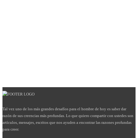
Tal vez uno de los más grandes desafíos para el hombre de hoy es saber dar
razón de sus creencias más profundas. Lo que quiero compartir con ustedes son
artículos, mensajes, escritos que nos ayuden a encontrar las razones profundas
para creer.