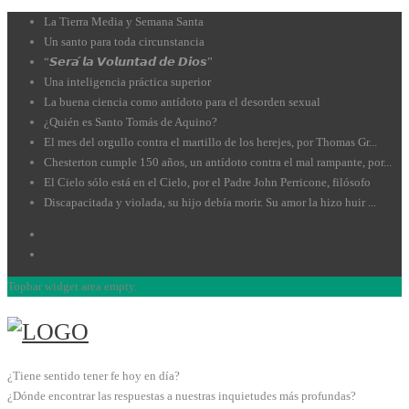
La Tierra Media y Semana Santa
Un santo para toda circunstancia
“𝙎𝙚𝙧𝙖́ 𝙡𝙖 𝙑𝙤𝙡𝙪𝙣𝙩𝙖𝙙 𝙙𝙚 𝘿𝙞𝙤𝙨”
Una inteligencia práctica superior
La buena ciencia como antídoto para el desorden sexual
¿Quién es Santo Tomás de Aquino?
El mes del orgullo contra el martillo de los herejes, por Thomas Gr...
Chesterton cumple 150 años, un antídoto contra el mal rampante, por...
El Cielo sólo está en el Cielo, por el Padre John Perricone, filósofo
Discapacitada y violada, su hijo debía morir. Su amor la hizo huir ...
Topbar widget area empty.
¿Tiene sentido tener fe hoy en día?
¿Dónde encontrar las respuestas a nuestras inquietudes más profundas?