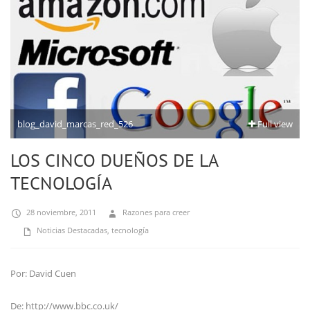
blog_david_marcas_red_526
Full view
LOS CINCO DUEÑOS DE LA
TECNOLOGÍA
28 noviembre, 2011
Razones para creer
Noticias Destacadas
,
tecnología
Por: David Cuen
De: http://www.bbc.co.uk/