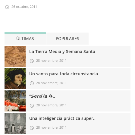
26 octubre, 2011
ÚLTIMAS
POPULARES
La Tierra Media y Semana Santa
28 noviembre, 2011
Un santo para toda circunstancia
28 noviembre, 2011
“𝙎𝙚𝙧𝙖́ 𝙡𝙖 �..
28 noviembre, 2011
Una inteligencia práctica super..
28 noviembre, 2011