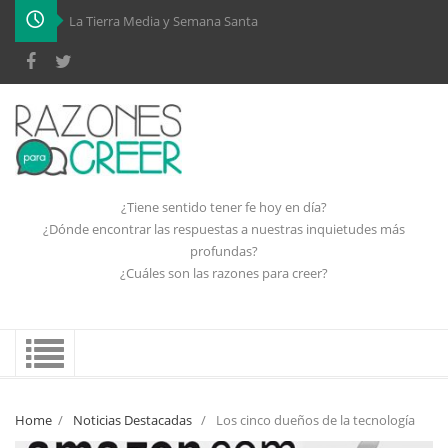
-
¿Tiene sentido tener fe hoy en día?
¿Dónde encontrar las respuestas a nuestras inquietudes más
profundas?
¿Cuáles son las razones para creer?
Home
/
Noticias Destacadas
/
Los cinco dueños de la tecnología