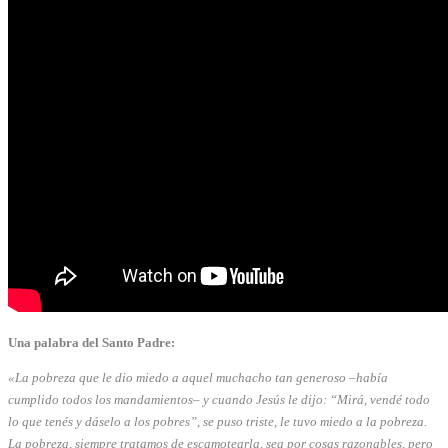
Una palabra del Santo Padre:
«La pobreza que le dio miedo a aquel muchacho tan generoso –había
cumplido todos los mandamientos– y cuando Jesús le dijo: “Mirá, vendé todo
lo que tenés y dáselo a los pobres”, se puso triste, le tuvo miedo a la pobreza.
La pobreza, siempre tratamos de escamotearla, sea por cosas razonables, pero