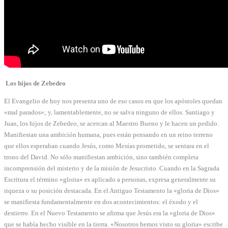
Los hijos de Zebedeo
El Evangelio de hoy nos presenta uno de eso casos en que los apóstoles quedan
«mal parados»; y, lamentablemente, no se salva ninguno de ellos. Santiago y
Juan, los hijos de Zebedeo, se acercan al Maestro Bueno y le hacen un pedido.
Manifiestan una ambición humana, pues están pensando en un reino terreno
que ellos esperaban cuando Jesús, como Mesías prometido, se sentara en el
trono del David. No sólo manifiestan ambición, sino también completa
incomprensión del misterio y de la misión de Jesucristo. Cuando en la Sagrada
Escritura el término «gloria» es aplicado a personas, expresa generalmente su
riqueza o su posición destacada. En el Antiguo Testamento la «gloria de Dios»
se manifiesta fundamentalmente en dos acontecimientos: el éxodo y el
destierro. En el Nuevo Testamento se afirma que Jesús era la «gloria de Dios»
que se había hecho visible en la tierra. «Nosotros hemos visto su gloria» escribe