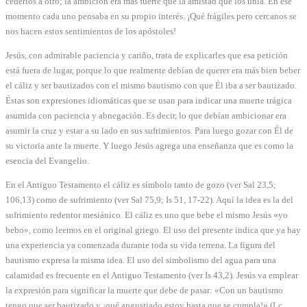
cederlos a otro; la ambición era más fuerte que la amistad que los unía. En ese
momento cada uno pensaba en su propio interés. ¡Qué frágiles pero cercanos se
nos hacen estos sentimientos de los apóstoles!
Jesús, con admirable paciencia y cariño, trata de explicarles que esa petición
está fuera de lugar, porque lo que realmente debían de querer era más bien beber
el cáliz y ser bautizados con el mismo bautismo con que Él iba a ser bautizado.
Éstas son expresiones idiomáticas que se usan para indicar una muerte trágica
asumida con paciencia y abnegación. Es decir, lo que debían ambicionar era
asumir la cruz y estar a su lado en sus sufrimientos. Para luego gozar con Él de
su victoria ante la muerte. Y luego Jesús agrega una enseñanza que es como la
esencia del Evangelio.
En el Antiguo Testamento el cáliz es símbolo tanto de gozo (ver Sal 23,5;
106,13) como de sufrimiento (ver Sal 75,9; Is 51, 17-22). Aquí la idea es la del
sufrimiento redentor mesiánico. El cáliz es uno que bebe el mismo Jesús «yo
bebo», como leemos en el original griego. El uso del presente indica que ya hay
una experiencia ya comenzada durante toda su vida terrena. La figura del
bautismo expresa la misma idea. El uso del simbolismo del agua para una
calamidad es frecuente en el Antiguo Testamento (ver Is 43,2). Jesús va emplear
la expresión para significar la muerte que debe de pasar: «Con un bautismo
tengo que ser bautizado y ¡qué angustiado estoy hasta que se cumpla!» (Lc