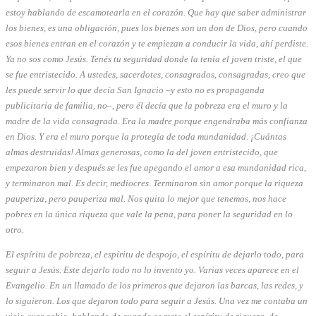
estoy hablando de escamotearla en el corazón. Que hay que saber administrar
los bienes, es una obligación, pues los bienes son un don de Dios, pero cuando
esos bienes entran en el corazón y te empiezan a conducir la vida, ahí perdiste.
Ya no sos como Jesús. Tenés tu seguridad donde la tenía el joven triste, el que
se fue entristecido. A ustedes, sacerdotes, consagrados, consagradas, creo que
les puede servir lo que decía San Ignacio –y esto no es propaganda
publicitaria de familia, no–, pero él decía que la pobreza era el muro y la
madre de la vida consagrada. Era la madre porque engendraba más confianza
en Dios. Y era el muro porque la protegía de toda mundanidad. ¡Cuántas
almas destruidas! Almas generosas, como la del joven entristecido, que
empezaron bien y después se les fue apegando el amor a esa mundanidad rica,
y terminaron mal. Es decir, mediocres. Terminaron sin amor porque la riqueza
pauperiza, pero pauperiza mal. Nos quita lo mejor que tenemos, nos hace
pobres en la única riqueza que vale la pena, para poner la seguridad en lo
otro.
El espíritu de pobreza, el espíritu de despojo, el espíritu de dejarlo todo, para
seguir a Jesús. Este dejarlo todo no lo invento yo. Varias veces aparece en el
Evangelio. En un llamado de los primeros que dejaron las barcas, las redes, y
lo siguieron. Los que dejaron todo para seguir a Jesús. Una vez me contaba un