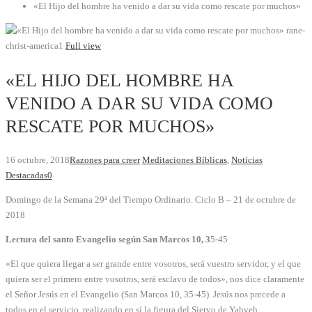
«El Hijo del hombre ha venido a dar su vida como rescate por muchos»
rane-
christ-america1
Full view
«EL HIJO DEL HOMBRE HA
VENIDO A DAR SU VIDA COMO
RESCATE POR MUCHOS»
16 octubre, 2018
Razones para creer
Meditaciones Bíblicas
,
Noticias
Destacadas
0
Domingo de la Semana 29ª del Tiempo Ordinario. Ciclo B – 21 de octubre de
2018
Lectura del santo Evangelio según San Marcos 10, 3
5-45
«El que quiera llegar a ser grande entre vosotros, será vuestro servidor, y el que
quiera ser el primero entre vosotros, será esclavo de todos», nos dice claramente
el Señor Jesús en el Evangelio (San Marcos 10, 35-45). Jesús nos precede a
todos en el servicio, realizando en sí la figura del Siervo de Yahveh,