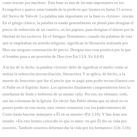
como rescate por muchos». Esta frase es una de las más importantes en los
Evangelios y parece estar tomada de la profecía que leemos en Isaías 53 acerca
del Siervo de Yahveh. La palabra más importante en la frase es «lytron»: rescate.
En el griego clásico, la palabra es usada generalmente en plural para designar el
precio de redención de un cautivo; en los papiros, para designar el dinero por la
libertad de los esclavos. En el Antiguo Testamento, cuando las palabras de esta
raíz se empleaban en sentido religioso, significan la liberación realizada por
Dios sin ninguna connotación de precio. Designa una cosa positiva por la que
el hombre pasa a ser posesión de Dios (ver Est 13,9; Ex 6,6-8).
A la luz de lo dicho, la palabra «lytron» debe de significar el medio como se
realiza la redención (reconciliación, liberación). Y se aplica, de hecho, a la
muerte de Jesucristo que fue el precio que se pagó para poder reconciliarnos con
el Padre en el Espíritu Santo. Los apóstoles finalmente comprendieron bien la
enseñanza de Jesús y bebieron de su mismo cáliz. Por eso, no obstante, todo,
son las columnas de la Iglesia. En efecto San Pablo afirma que su ideal no es
poseer poder en esta tierra, sino «tener comunión con los padecimientos de
Cristo hasta hacerse semejante a Él en su muerte» (Fil 3,10). Y San Juan nos
enseña: «En esto hemos conocido lo que es amor: en que Él dio su vida por
nosotros. También nosotros debemos dar la vida por los hermanos» (1Jn 3,16).