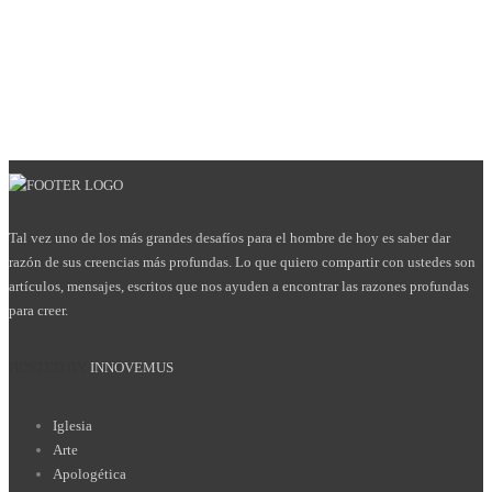
Tal vez uno de los más grandes desafíos para el hombre de hoy es saber dar
razón de sus creencias más profundas. Lo que quiero compartir con ustedes son
artículos, mensajes, escritos que nos ayuden a encontrar las razones profundas
para creer.
HOSTED BY
INNOVEMUS
Iglesia
Arte
Apologética