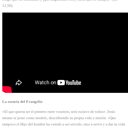
12,50).
La esencia del Evangelio
«El que quiera ser el primero entre vosotros, será esclavo de todos». Jesús
mismo se pone como modelo, describiendo su propia vida y misión. «Que
tampoco el Hijo del hombre ha venido a ser servido, sino a servir y a dar su vida