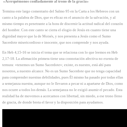
«Acerquémonos confiadamente al trono de la gracia»
Termina este largo comentario del Salmo 95 en la Carta a los Hebreos con un
canto a la palabra de Dios, que es eficaz en el anuncio de la salvación, y al
mismo tiempo es penetrante a la hora de discernir la actitud radical del corazón
del hombre. Con este canto se cierra el elogio de Jesús en cuanto tiene una
dignidad mayor que la de Moisés, y nos presenta a Jesús como el Sumo
Sacerdote misericordioso e inocente, que nos comprende y nos ayuda.
En Heb 4,15-16 se inicia el tema que se relaciona con lo que leemos en Heb
2,17-18. La afirmación primera tiene una connotación afectiva no exenta de
ternura: «tenemos un Sumo Sacerdote»; existe, es nuestro, está ahí para
nosotros, a nuestro alcance. No es un Sumo Sacerdote que no tenga capacidad
para comprender nuestras debilidades, pues Él mismo ha pasado por todas ellas
a semejanza nuestra, aunque no le llevaron a pecar ni a apartarse de Dios, como
nos ocurre a todos los demás. La semejanza no le exigió asumir el pecado. Esta
realidad ha de movernos a acercarnos con libertad, sin miedo, a ese trono lleno
de gracia, de donde brota el favor y la disposición para ayudarnos.