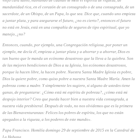
viejo cura sabio, hablando de cuando se mete el espíritu de riqueza, de
mundanidad rica, en el corazón de un consagrado o de una consagrada, de un
sacerdote, de un Obispo, de un Papa, lo que sea. Dice que, cuando uno empieza
a juntar plata, y para asegurarse el futuro, ¿no es cierto?, entonces el futuro
no está en Jesús, está en una compañía de seguros de tipo espiritual, que yo
manejo, ¿no?
Entonces, cuando, por ejemplo, una Congregación religiosa, por poner un
ejemplo, me decía él, empieza a juntar plata y a ahorrar y a ahorrar, Dios es
tan bueno que le manda un ecónomo desastroso que la lleva a la quiebra. Son
de las mejores bendiciones de Dios a su Iglesia, los ecónomos desastrosos,
porque la hacen libre, la hacen pobre. Nuestra Santa Madre Iglesia es pobre,
Dios la quiere pobre, como quiso pobre a nuestra Santa Madre María. Amen la
pobreza como a madre. Y simplemente les sugiero, si alguno de ustedes tiene
ganas, de preguntarse: ¿Cómo está mi espíritu de pobreza?, ¿cómo está mi
despojo interior? Creo que pueda hacer bien a nuestra vida consagrada, a
nuestra vida presbiteral. Después de todo, no nos olvidemos que es la primera
de las Bienaventuranzas: Felices los pobres de espíritu, los que no están
apegados a la riqueza, a los poderes de este mundo».
Papa Francisco. Homilía domingo 29 de septiembre de 2015 en la Catedral de
La Habana.