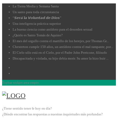
La Tierra Media y Semana Santa
Un santo para toda circunstancia
“𝙎𝙚𝙧𝙖́ 𝙡𝙖 𝙑𝙤𝙡𝙪𝙣𝙩𝙖𝙙 𝙙𝙚 𝘿𝙞𝙤𝙨”
Una inteligencia práctica superior
La buena ciencia como antídoto para el desorden sexual
¿Quién es Santo Tomás de Aquino?
El mes del orgullo contra el martillo de los herejes, por Thomas Gr...
Chesterton cumple 150 años, un antídoto contra el mal rampante, por...
El Cielo sólo está en el Cielo, por el Padre John Perricone, filósofo
Discapacitada y violada, su hijo debía morir. Su amor la hizo huir ...
Topbar widget area empty.
¿Tiene sentido tener fe hoy en día?
¿Dónde encontrar las respuestas a nuestras inquietudes más profundas?