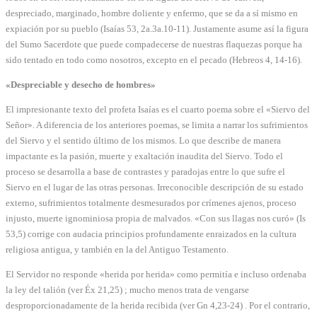
despreciado, marginado, hombre doliente y enfermo, que se da a sí mismo en
expiación por su pueblo (Isaías 53, 2a.3a.10-11). Justamente asume así la figura
del Sumo Sacerdote que puede compadecerse de nuestras flaquezas porque ha
sido tentado en todo como nosotros, excepto en el pecado (Hebreos 4, 14-16).
«Despreciable y desecho de hombres»
El impresionante texto del profeta Isaías es el cuarto poema sobre el «Siervo del
Señor». A diferencia de los anteriores poemas, se limita a narrar los sufrimientos
del Siervo y el sentido último de los mismos. Lo que describe de manera
impactante es la pasión, muerte y exaltación inaudita del Siervo. Todo el
proceso se desarrolla a base de contrastes y paradojas entre lo que sufre el
Siervo en el lugar de las otras personas. Irreconocible descripción de su estado
externo, sufrimientos totalmente desmesurados por crímenes ajenos, proceso
injusto, muerte ignominiosa propia de malvados. «Con sus llagas nos curó» (Is
53,5) corrige con audacia principios profundamente enraizados en la cultura
religiosa antigua, y también en la del Antiguo Testamento.
El Servidor no responde «herida por herida» como permitía e incluso ordenaba
la ley del talión (ver Éx 21,25) ; mucho menos trata de vengarse
desproporcionadamente de la herida recibida (ver Gn 4,23-24) . Por el contrario,