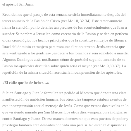
el apóstol San Juan.
Recordemos que el pasaje de esta semana se sitúa inmediatamente después del
tercer anuncio de la Pasión de Cristo (ver Mc 10, 32-34). Este tercer anuncio
llama la atención por lo detalles tan precisos de los acontecimientos que iban a
suceder. Se nombra a Jerusalén como escenario de la Pasión y se dan en perfecto
orden cronológico los hechos principales que la constituyen. Lejos de liberar a
Israel del dominio extranjero para restaurar el reino terreno, Jesús anuncia que
será «entregado a los gentiles» , es decir a los romanos y será sometido a muerte.
Algunos Domingos atrás notábamos cómo después del segundo anuncio de su
Pasión los apóstoles discutían sobre quién sería el mayor (ver Mc. 9,30-37). La
repetición de la misma situación acentúa la incomprensión de los apóstoles.
«El cáliz que he de beber…»
Si bien Santiago y Juan le formulan un pedido al Maestro que denota una clara
manifestación de ambición humana, los otros diez tampoco estaban exentos de
esta incomprensión ante el mensaje de Jesús. Como que vemos dos niveles en lo
que va siendo narrado por San Marcos. Los otros diez «empezaron a indignarse
contra Santiago y Juan». De esa manera demuestran que esos puestos de poder y
privilegio también eran deseados por cada uno para sí. No estaban dispuestos a