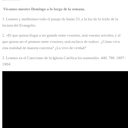
Vivamos nuestro Domingo a lo largo de la semana.
1. Leamos y meditemos todo el pasaje de Isaías 53, a la luz de lo leído de la
lectura del Evangelio.
2. «El que quiera llegar a ser grande entre vosotros, será vuestro servidor, y el
que quiera ser el primero entre vosotros, será esclavo de todos». ¿Cómo vivo
esta realidad de manera concreta? ¿La vivo de verdad?
3. Leamos en el Catecismo de la Iglesia Católica los numerales: 440. 786. 1897-
1904.