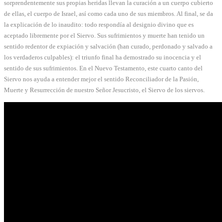
sorprendentemente sus propias heridas llevan la curación a un cuerpo cubierto
de ellas, el cuerpo de Israel, así como cada uno de sus miembros. Al final, se da
la explicación de lo inaudito: todo respondía al designio divino que es
aceptado libremente por el Siervo. Sus sufrimientos y muerte han tenido un
sentido redentor de expiación y salvación (han curado, perdonado y salvado a
los verdaderos culpables): el triunfo final ha demostrado su inocencia y el
sentido de sus sufrimientos. En el Nuevo Testamento, este cuarto canto del
Siervo nos ayuda a entender mejor el sentido Reconciliador de la Pasión,
Muerte y Resurrección de nuestro Señor Jesucristo, el Siervo de los siervos.