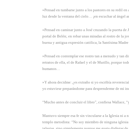
»Pensad en tumbarse junto a los pastores en su redil en 
luz desde la ventana del cielo… ¡en escuchar al ángel 
»Pensad en caminar junto a José cruzando la puerta de Ja
portal de Belén; en robar unas miradas al rostro de la j
buena y antigua expresión católica, la Santísima Madre
»Pensad en contemplar ese rostro tan a menudo y tan d
retratos de ella, el de Rafael y el de Murillo, porque 
humanos…
»Y ahora decidme: ¿es extraño si yo escribía reverenci
yo estuviese preparándome para desprenderme de mi ind
“Mucho antes de concluir el libro”, confiesa Wallace, “y
Mantuvo siempre esa fe sin vincularse a la Iglesia ni a
templo metodista: “No soy miembro de ninguna iglesia 
iglesias, sino simplemente porque me gusta disfrutar de