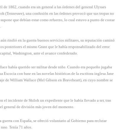
ril de 1862, cuando era un general a las órdenes del general Ulysses
iloh (Tennessee), una confusión en las órdenes provocó que sus tropas no
 supone que debían estar como refuerzo, lo cual estuvo a punto de costar
.
 aún rindió en la guerra buenos servicios militares, su reputación caminó
s posteriores el mismo Grant que le había responsabilizado del error
a capital, Washington, ante el avance confederado.
llace había querido ser militar desde niño. Cuando era pequeño jugaba
ua Escocia con base en las novelas históricas de la escritora inglesa Jane
naje de William Wallace (Mel Gibson en Braveheart), en cuyo nombre se
n el incidente de Shiloh un expediente que le había llevado a ser, tras
, el general de división más joven del momento.
a guerra con España, se ofreció voluntario al Gobierno para reclutar
 raso. Tenía 71 años.