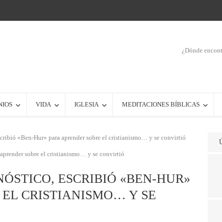
¿Dónde encontr
NIOS
VIDA
IGLESIA
MEDITACIONES BÍBLICAS
cribió «Ben-Hur» para aprender sobre el cristianismo… y se convirtió
ÓSTICO, ESCRIBIÓ «BEN-HUR»
EL CRISTIANISMO… Y SE