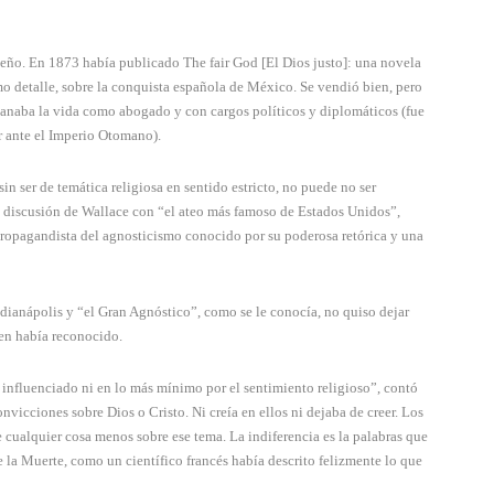
 sueño. En 1873 había publicado The fair God [El Dios justo]: una novela
o detalle, sobre la conquista española de México. Se vendió bien, pero
e ganaba la vida como abogado y con cargos políticos y diplomáticos (fue
 ante el Imperio Otomano).
in ser de temática religiosa en sentido estricto, no puede no ser
a discusión de Wallace con “el ateo más famoso de Estados Unidos”,
ropagandista del agnosticismo conocido por su poderosa retórica y una
ndianápolis y “el Gran Agnóstico”, como se le conocía, no quiso dejar
uien había reconocido.
 influenciado ni en lo más mínimo por el sentimiento religioso”, contó
vicciones sobre Dios o Cristo. Ni creía en ellos ni dejaba de creer. Los
 cualquier cosa menos sobre ese tema. La indiferencia es la palabras que
 la Muerte, como un científico francés había descrito felizmente lo que