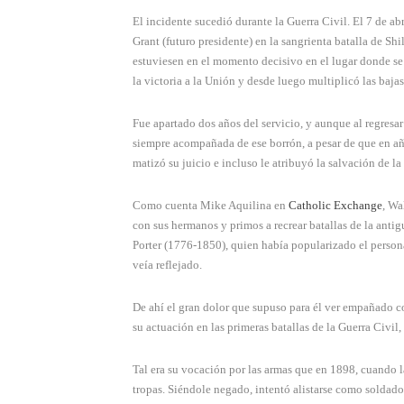
El incidente sucedió durante la Guerra Civil. El 7 de ab
Grant (futuro presidente) en la sangrienta batalla de Sh
estuviesen en el momento decisivo en el lugar donde se
la victoria a la Unión y desde luego multiplicó las bajas
Fue apartado dos años del servicio, y aunque al regresar
siempre acompañada de ese borrón, a pesar de que en año
matizó su juicio e incluso le atribuyó la salvación de l
Como cuenta Mike Aquilina en
Catholic Exchange
, Wa
con sus hermanos y primos a recrear batallas de la antig
Porter (1776-1850), quien había popularizado el perso
veía reflejado.
De ahí el gran dolor que supuso para él ver empañado co
su actuación en las primeras batallas de la Guerra Civil
Tal era su vocación por las armas que en 1898, cuando l
tropas. Siéndole negado, intentó alistarse como soldado