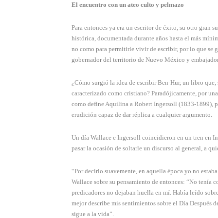
El encuentro con un ateo culto y pelmazo
Para entonces ya era un escritor de éxito, su otro gran
histórica, documentada durante años hasta el más mínim
no como para permitirle vivir de escribir, por lo que s
gobernador del territorio de Nuevo México y embajador
¿Cómo surgió la idea de escribir Ben-Hur, un libro que, s
caracterizado como cristiano? Paradójicamente, por un
como define Aquilina a Robert Ingersoll (1833-1899), p
erudición capaz de dar réplica a cualquier argumento.
Un día Wallace e Ingersoll coincidieron en un tren en I
pasar la ocasión de soltarle un discurso al general, a q
“Por decirlo suavemente, en aquella época yo no estaba
Wallace sobre su pensamiento de entonces: “No tenía con
predicadores no dejaban huella en mí. Había leído sobre
mejor describe mis sentimientos sobre el Día Después de
sigue a la vida”.