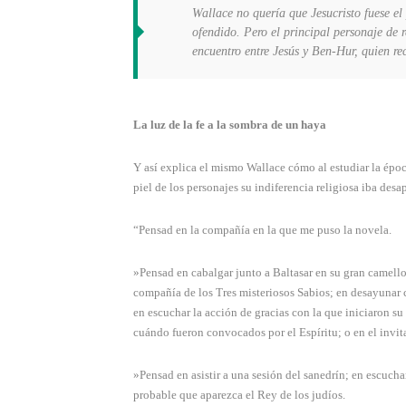
Wallace no quería que Jesucristo fuese el
ofendido. Pero el principal personaje de 
encuentro entre Jesús y Ben-Hur, quien re
La luz de la fe a la sombra de un haya
Y así explica el mismo Wallace cómo al estudiar la época
piel de los personajes su indiferencia religiosa iba des
“Pensad en la compañía en la que me puso la novela.
»Pensad en cabalgar junto a Baltasar en su gran camello
compañía de los Tres misteriosos Sabios; en desayunar c
en escuchar la acción de gracias con la que iniciaron 
cuándo fueron convocados por el Espíritu; o en el invitado
»Pensad en asistir a una sesión del sanedrín; en escuch
probable que aparezca el Rey de los judíos.