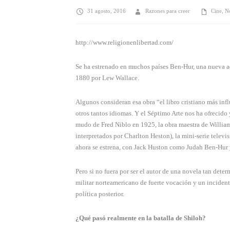
31 agosto, 2016
Razones para creer
Cine
,
No
http://www.religionenlibertad.com/
Se ha estrenado en muchos países Ben-Hur, una nueva 
1880 por Lew Wallace.
Algunos consideran esa obra “el libro cristiano más inf
otros tantos idiomas. Y el Séptimo Arte nos ha ofrecido
mudo de Fred Niblo en 1925, la obra maestra de Willia
interpretados por Charlton Heston), la mini-serie tele
ahora se estrena, con Jack Huston como Judah Ben-Hur 
Pero si no fuera por ser el autor de una novela tan det
militar norteamericano de fuerte vocación y un incident
política posterior.
¿Qué pasó realmente en la batalla de Shiloh?