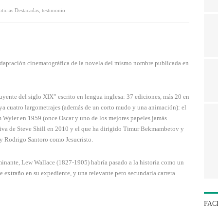
ticias Destacadas
,
testimonio
adaptación cinematográfica de la novela del mismo nombre publicada en
luyente del siglo XIX” escrito en lengua inglesa: 37 ediciones, más 20 en
 ya cuatro largometrajes (además de un corto mudo y una animación): el
m Wyler en 1959 (once Oscar y uno de los mejores papeles jamás
visiva de Steve Shill en 2010 y el que ha dirigido Timur Bekmambetov y
y Rodrigo Santoro como Jesucristo.
erminante, Lew Wallace (1827-1905) habría pasado a la historia como un
e extraño en su expediente, y una relevante pero secundaria carrera
FAC