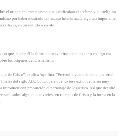
e el origen del cristianismo que justificaban el ateísmo y la irreligión.
mismo por haber mostrado tan escaso interés hacia algo tan importante.
r certezas, en un sentido o en otro.
po que, si para él la forma de convertirse en un experto en algo era
obre los orígenes del cristianismo.
mpos de Cristo”, explica Aquilina: “Pretendía venderla como un serial
 finales del siglo XIX. Como, para que tuviese éxito, debía ser muy
ía introducir con precaución el personaje de Jesucristo. Así que decidió
 versaría sobre alguien que viviese en tiempos de Cristo y la forma en la
.