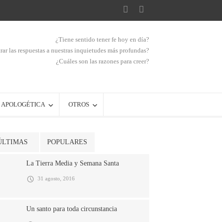
¿Tiene sentido tener fe hoy en día?
ar las respuestas a nuestras inquietudes más profundas?
¿Cuáles son las razones para creer?
APOLOGÉTICA
OTROS
ÚLTIMAS
POPULARES
La Tierra Media y Semana Santa
31 agosto, 2016
Un santo para toda circunstancia