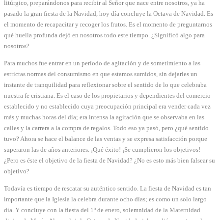
litúrgico, preparándonos para recibir al Señor que nace entre nosotros, ya ha
pasado la gran fiesta de la Navidad, hoy día concluye la Octava de Navidad. Es
el momento de recapacitar y recoger los frutos. Es el momento de preguntarnos
qué huella profunda dejó en nosotros todo este tiempo. ¿Significó algo para
nosotros?
Para muchos fue entrar en un período de agitación y de sometimiento a las
estrictas normas del consumismo en que estamos sumidos, sin dejarles un
instante de tranquilidad para reflexionar sobre el sentido de lo que celebraba
nuestra fe cristiana. Es el caso de los propietarios y dependientes del comercio
establecido y no establecido cuya preocupación principal era vender cada vez
más y muchas horas del día; era intensa la agitación que se observaba en las
calles y la carrera a la compra de regalos. Todo eso ya pasó, pero ¿qué sentido
tuvo? Ahora se hace el balance de las ventas y se expresa satisfacción porque
superaron las de años anteriores. ¡Qué éxito! ¡Se cumplieron los objetivos!
¿Pero es éste el objetivo de la fiesta de Navidad? ¿No es esto más bien falsear su
objetivo?
Todavía es tiempo de rescatar su auténtico sentido. La fiesta de Navidad es tan
importante que la Iglesia la celebra durante ocho días; es como un solo largo
día. Y concluye con la fiesta del 1º de enero, solemnidad de la Maternidad