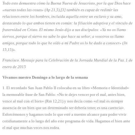
Todo esto demuestra cómo la Buena Nueva de Jesucristo, por la que Dios hace
«nuevas todas las cosas» (Ap 21,5),[3] también es capaz de redimir las
relaciones entre los hombres, incluida aquella entre un esclavo y su amo,
destacando lo que ambos tienen en común: la filiación adoptiva y el vínculo de
fraternidad en Cristo. El mismo Jesús dijo a sus discípulos: «Ya no os llamo
siervos, porque el siervo no sabe lo que hace su señor; a vosotros os llamo
amigos, porque todo lo que he oído a mi Padre os lo he dado a conocer» (Jn
15,15)».
Francisco. Mensaje para la Celebración de la Jornada Mundial de la Paz. 1 de
enero de 2015
Vivamos nuestro Domingo a lo largo de la semana
1. El recordado San Juan Pablo II colocaba en su libro «Memoria e Identidad»
la memorable frase de San Pablo: «No te dejes vencer por el mal, antes bien,
vence al mal con el bien» (Rm 12,21) y nos decía como «el mal es siempre
ausencia de un bien que un determinado ser debería tener, es una carencia».
Esforcémonos y hagamos todo lo que esté a nuestro alcance para poder vivir
cotidianamente a lo largo del año este programa de vida. Hagamos el bien ante
el mal que muchas veces nos rodea.