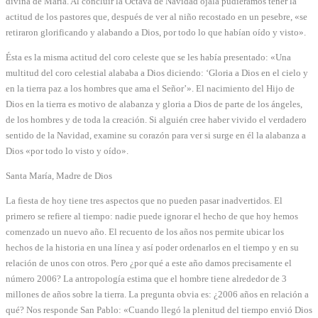
divina de María. Al concluir la Octava de Navidad ojala pudiéramos tener la
actitud de los pastores que, después de ver al niño recostado en un pesebre, «se
retiraron glorificando y alabando a Dios, por todo lo que habían oído y visto».
Ésta es la misma actitud del coro celeste que se les había presentado: «Una
multitud del coro celestial alababa a Dios diciendo: ‘Gloria a Dios en el cielo y
en la tierra paz a los hombres que ama el Señor’». El nacimiento del Hijo de
Dios en la tierra es motivo de alabanza y gloria a Dios de parte de los ángeles,
de los hombres y de toda la creación. Si alguién cree haber vivido el verdadero
sentido de la Navidad, examine su corazón para ver si surge en él la alabanza a
Dios «por todo lo visto y oído».
Santa María, Madre de Dios
La fiesta de hoy tiene tres aspectos que no pueden pasar inadvertidos. El
primero se refiere al tiempo: nadie puede ignorar el hecho de que hoy hemos
comenzado un nuevo año. El recuento de los años nos permite ubicar los
hechos de la historia en una línea y así poder ordenarlos en el tiempo y en su
relación de unos con otros. Pero ¿por qué a este año damos precisamente el
número 2006? La antropología estima que el hombre tiene alrededor de 3
millones de años sobre la tierra. La pregunta obvia es: ¿2006 años en relación a
qué? Nos responde San Pablo: «Cuando llegó la plenitud del tiempo envió Dios