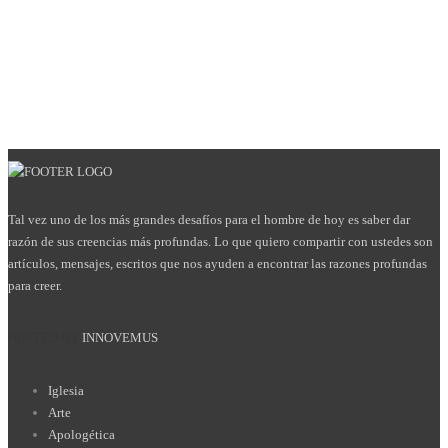
Tal vez uno de los más grandes desafíos para el hombre de hoy es saber dar
razón de sus creencias más profundas. Lo que quiero compartir con ustedes son
artículos, mensajes, escritos que nos ayuden a encontrar las razones profundas
para creer.
HOSTED BY
INNOVEMUS
Iglesia
Arte
Apologética