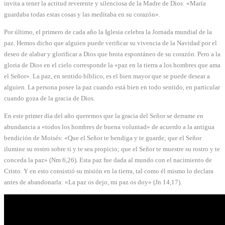
invita a tener la actitud reverente y silenciosa de la Madre de Dios: «María
guardaba todas estas cosas y las meditaba en su corazón».
Por último, el primero de cada año la Iglesia celebra la Jornada mundial de la
paz. Hemos dicho que alguien puede verificar su vivencia de la Navidad por el
deseo de alabar y glorificar a Dios que brota espontáneo de su corazón. Pero a la
gloria de Dios en el cielo corresponde la «paz en la tierra a los hombres que ama
el Señor». La paz, en sentido bíblico, es el bien mayor que se puede desear a
alguien. La persona posee la paz cuando está bien en todo sentido, en particular
cuando goza de la gracia de Dios.
En este primer día del año queremos que la gracia del Señor se derrame en
abundancia a «todos los hombres de buena voluntad» de acuerdo a la antigua
bendición de Moisés: «Que el Señor te bendiga y te guarde; que el Señor
ilumine su rostro sobre ti y te sea propicio; que el Señor te muestre su rostro y te
conceda la paz» (Nm 6,26). Esta paz fue dada al mundo con el nacimiento de
Cristo. Y en esto consistió su misión en la tierra, tal como él mismo lo declara
antes de abandonarla: «La paz os dejo, mi paz os doy» (Jn 14,17).