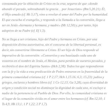
consumada por la oblación de Cristo en la cruz, seguros de que «donde
abundó el pecado, sobreabundó la gracia… por Jesucristo» (Rm 5,20.21). Él,
el Hijo amado (cf. Mt 3,17), vino a revelar el amor del Padre por la humanidad.
El que escucha el evangelio, y responde a la llamada a la conversión, llega a
ser en Jesús «hermano y hermana, y madre» (Mt 12,50) y, por tanto, hijo
adoptivo de su Padre (cf. Ef 1,5).
No se llega a ser cristiano, hijo del Padre y hermano en Cristo, por una
disposición divina autoritativa, sin el concurso de la libertad personal, es
decir, sin convertirse libremente a Cristo. El ser hijo de Dios responde al
imperativo de la conversión: «Convertíos y sea bautizado cada uno de
vosotros en el nombre de Jesús, el Mesías, para perdón de vuestros pecados, y
recibiréis el don del Espíritu Santo» (Hch 2,38). Todos los que respondieron
con la fe y la vida a esta predicación de Pedro entraron en la fraternidad de la
primera comunidad cristiana (cf. 1 P 2,17; Hch 1,15.16; 6,3; 15,23): judíos y
griegos, esclavos y hombres libres (cf. 1 Co 12,13; Ga 3,28), cuya diversidad de
origen y condición social no disminuye la dignidad de cada uno, ni excluye a
nadie de la pertenencia al Pueblo de Dios. Por ello, la comunidad cristiana es
el lugar de la comunión vivida en el amor entre los hermanos (cf. Rm 12,10; 1
Ts 4,9; Hb 13,1; 1 P 1,22; 2 P 1,7).