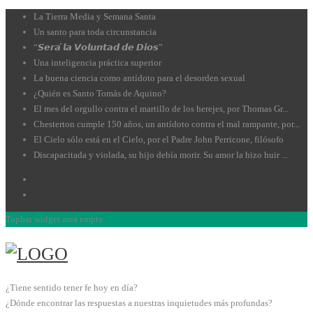
La Tierra Media y Semana Santa
Un santo para toda circunstancia
“𝙎𝙚𝙧𝙖́ 𝙡𝙖 𝙑𝙤𝙡𝙪𝙣𝙩𝙖𝙙 𝙙𝙚 𝘿𝙞𝙤𝙨”
Una inteligencia práctica superior
La buena ciencia como antídoto para el desorden sexual
¿Quién es Santo Tomás de Aquino?
El mes del orgullo contra el martillo de los herejes, por Thomas Gr...
Chesterton cumple 150 años, un antídoto contra el mal rampante, por...
El Cielo sólo está en el Cielo, por el Padre John Perricone, filósofo
Discapacitada y violada, su hijo debía morir. Su amor la hizo huir ...
Topbar widget area empty.
¿Tiene sentido tener fe hoy en día?
¿Dónde encontrar las respuestas a nuestras inquietudes más profundas?