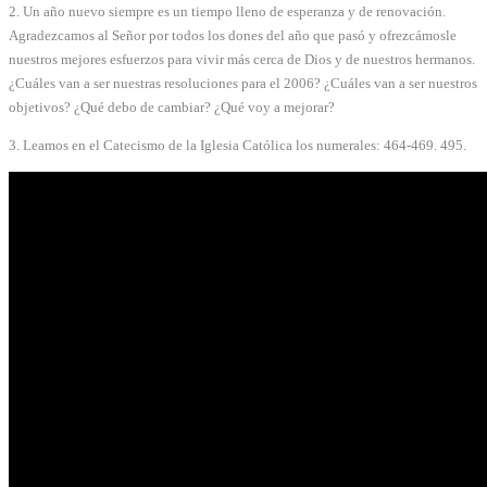
2. Un año nuevo siempre es un tiempo lleno de esperanza y de renovación.
Agradezcamos al Señor por todos los dones del año que pasó y ofrezcámosle
nuestros mejores esfuerzos para vivir más cerca de Dios y de nuestros hermanos.
¿Cuáles van a ser nuestras resoluciones para el 2006? ¿Cuáles van a ser nuestros
objetivos? ¿Qué debo de cambiar? ¿Qué voy a mejorar?
3. Leamos en el Catecismo de la Iglesia Católica los numerales: 464-469. 495.