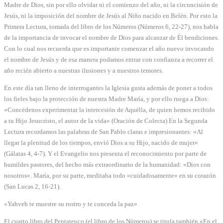
Madre de Dios, sin por ello olvidar ni el comienzo del año, ni la circuncisión de
Jesús, ni la imposición del nombre de Jesús al Niño nacido en Belén. Por esto la
Primera Lectura, tomada del libro de los Números (Números 6, 22-27), nos habla
de la importancia de invocar el nombre de Dios para alcanzar de Él bendiciones.
Con lo cual nos recuerda que es importante comenzar el año nuevo invocando
el nombre de Jesús y de esa manera podamos entrar con confianza a recorrer el
año recién abierto a nuestras ilusiones y a nuestros temores.
En este día tan lleno de interrogantes la Iglesia gusta además de poner a todos
los fieles bajo la protección de nuestra Madre María, y por ello ruega a Dios:
«Concédenos experimentar la intercesión de Aquélla, de quien hemos recibido
a tu Hijo Jesucristo, el autor de la vida» (Oración de Colecta) En la Segunda
Lectura recordamos las palabras de San Pablo claras e impresionantes: «Al
llegar la plenitud de los tiempos, envió Dios a su Hijo, nacido de mujer»
(Gálatas 4, 4-7). Y el Evangelio nos presenta el reconocimiento por parte de
humildes pastores, del hecho más extraordinario de la humanidad: «Dios con
nosotros». María, por su parte, meditaba todo «cuidadosamente» en su corazón
(San Lucas 2, 16-21).
«Yahveh te muestre su rostro y te conceda la paz»
El cuarto libro del Pentateuco (el libro de los Números) se titula también «En el