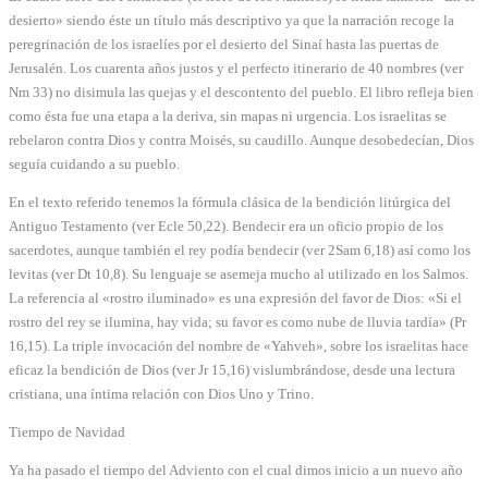
desierto» siendo éste un título más descriptivo ya que la narración recoge la
peregrinación de los israelíes por el desierto del Sinaí hasta las puertas de
Jerusalén. Los cuarenta años justos y el perfecto itinerario de 40 nombres (ver
Nm 33) no disimula las quejas y el descontento del pueblo. El libro refleja bien
como ésta fue una etapa a la deriva, sin mapas ni urgencia. Los israelitas se
rebelaron contra Dios y contra Moisés, su caudillo. Aunque desobedecían, Dios
seguía cuidando a su pueblo.
En el texto referido tenemos la fórmula clásica de la bendición litúrgica del
Antiguo Testamento (ver Ecle 50,22). Bendecir era un oficio propio de los
sacerdotes, aunque también el rey podía bendecir (ver 2Sam 6,18) así como los
levitas (ver Dt 10,8). Su lenguaje se asemeja mucho al utilizado en los Salmos.
La referencia al «rostro iluminado» es una expresión del favor de Dios: «Si el
rostro del rey se ilumina, hay vida; su favor es como nube de lluvia tardía» (Pr
16,15). La triple invocación del nombre de «Yahveh», sobre los israelitas hace
eficaz la bendición de Dios (ver Jr 15,16) vislumbrándose, desde una lectura
cristiana, una íntima relación con Dios Uno y Trino.
Tiempo de Navidad
Ya ha pasado el tiempo del Adviento con el cual dimos inicio a un nuevo año