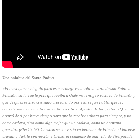
Una palabra del Santo Padre:
«El tema que he elegido para este mensaje recuerda la carta de san Pablo a
Filemón, en la que le pide que reciba a Onésimo, antiguo esclavo de Filemón y
que después se hizo cristiano, mereciendo por eso, según Pablo, que sea
considerado como un hermano. Así escribe el Apóstol de las gentes: «Quizá se
apartó de ti por breve tiempo para que lo recobres ahora para siempre; y no
como esclavo, sino como algo mejor que un esclavo, como un hermano
querido» (Flm 15-16). Onésimo se convirtió en hermano de Filemón al hacerse
cristiano. Así, la conversión a Cristo, el comienzo de una vida de discipulado