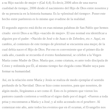
a su Hijo nacido de mujer » (Gal 4,4). Es decir, 2006 años de una nueva
cualidad de tiempo; 2006 desde el nacimiento del Hijo de Dios entre nosotros y
de su presencia en la historia humana. Es la «plenitud del tiempo». Poner este
hecho entre paréntesis es lo mismo que evadirse de la realidad.
El segundo aspecto está dicho en esas mismas palabras de San Pablo que hemos
citado: envió Dios a su Hijo «nacido de mujer». El uso normal era identificar a
alguien por el padre: «Nacido de José o de Juan o de Zebedeo, etc.». Aquí, en
cambio, al comienzo de este tiempo de plenitud se encuentra una mujer, de la
cual debía nacer el Hijo de Dios. Por eso es conveniente que el primer día de
cada año, cuando se recuerda el evento fundamental, se celebre a la Virgen
María como Madre de Dios. María que, como criatura, es ante todo discípula de
Cristo y redimida por Él, al mismo tiempo fue elegida como Madre suya para
formar su humanidad.
Así, en la relación entre María y Jesús se realiza de modo ejemplar el sentido
profundo de la Navidad: Dios se hizo como nosotros, para que nosotros, de
algún modo, llegáramos a ser como él. Esto es lo primero que vieron los
pastores cuando corrieron a verificar el signo dado por el ángel: «Fueron a toda
prisa y encontraron a María y a José, y al niño acostado en el pesebre». Al
comenzar este año, ante todos los eventos que en él ocurran, el Evangelio nos