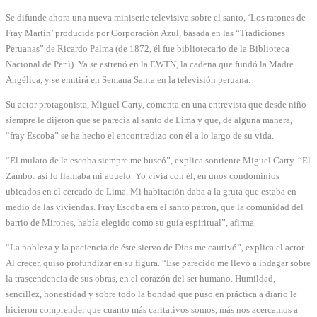
Se difunde ahora una nueva miniserie televisiva sobre el santo, ‘Los ratones de
Fray Martín’ producida por Corporación Azul, basada en las “Tradiciones
Peruanas” de Ricardo Palma (de 1872, él fue bibliotecario de la Biblioteca
Nacional de Perú). Ya se estrenó en la EWTN, la cadena que fundó la Madre
Angélica, y se emitirá en Semana Santa en la televisión peruana.
Su actor protagonista, Miguel Carty, comenta en una entrevista que desde niño
siempre le dijeron que se parecía al santo de Lima y que, de alguna manera,
“fray Escoba” se ha hecho el encontradizo con él a lo largo de su vida.
“El mulato de la escoba siempre me buscó”, explica sonriente Miguel Carty. “El
Zambo: así lo llamaba mi abuelo. Yo vivía con él, en unos condominios
ubicados en el cercado de Lima. Mi habitación daba a la gruta que estaba en
medio de las viviendas. Fray Escoba era el santo patrón, que la comunidad del
barrio de Mirones, había elegido como su guía espiritual”, afirma.
“La nobleza y la paciencia de éste siervo de Dios me cautivó”, explica el actor.
Al crecer, quiso profundizar en su figura. “Ese parecido me llevó a indagar sobre
la trascendencia de sus obras, en el corazón del ser humano. Humildad,
sencillez, honestidad y sobre todo la bondad que puso en práctica a diario le
hicieron comprender que cuanto más caritativos somos, más nos acercamos a