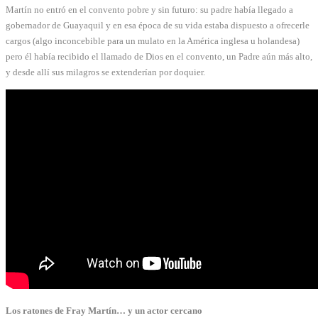
Martín no entró en el convento pobre y sin futuro: su padre había llegado a
gobernador de Guayaquil y en esa época de su vida estaba dispuesto a ofrecerle
cargos (algo inconcebible para un mulato en la América inglesa u holandesa)
pero él había recibido el llamado de Dios en el convento, un Padre aún más alto,
y desde allí sus milagros se extenderían por doquier.
Los ratones de Fray Martín… y un actor cercano