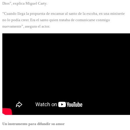
Dios”, explica Miguel Carty.
“Cuando llega la propuesta de encarnar al santo de la escoba, en una miniserie
no lo podía creer. Era el santo quien trataba de comunicarse conmigo
nuevamente”, asegura el actor.
Un instrumento para difundir su amor