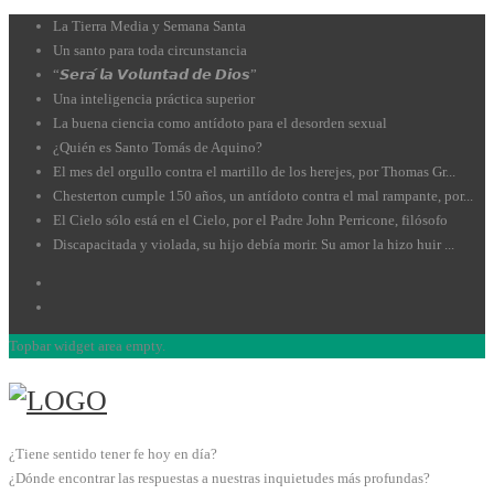
La Tierra Media y Semana Santa
Un santo para toda circunstancia
“𝙎𝙚𝙧𝙖́ 𝙡𝙖 𝙑𝙤𝙡𝙪𝙣𝙩𝙖𝙙 𝙙𝙚 𝘿𝙞𝙤𝙨”
Una inteligencia práctica superior
La buena ciencia como antídoto para el desorden sexual
¿Quién es Santo Tomás de Aquino?
El mes del orgullo contra el martillo de los herejes, por Thomas Gr...
Chesterton cumple 150 años, un antídoto contra el mal rampante, por...
El Cielo sólo está en el Cielo, por el Padre John Perricone, filósofo
Discapacitada y violada, su hijo debía morir. Su amor la hizo huir ...
Topbar widget area empty.
¿Tiene sentido tener fe hoy en día?
¿Dónde encontrar las respuestas a nuestras inquietudes más profundas?