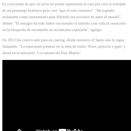
Es consciente de que un actor no puede representar al cien por cien la realidad
de un personaje histórico pero cree “que él está contento”. “Ha logrado
utilizarme como instrumento para difundir sus acciones de amor al mundo”,
afirmó. “El milagro ha sido haber encontrado el sentido a mi vida al conocerlo
en la búsqueda de encarnarlo en su máxima expresión”, agregó.
En 2013 fue convocado para un casting, desde entonces el Santo aún lo sigue
llamando. “Lo representé primero en la obra de teatro ‘Perro, pericote y gato’ y
ahora en la miniserie ‘Los ratones de Fray Martín’.