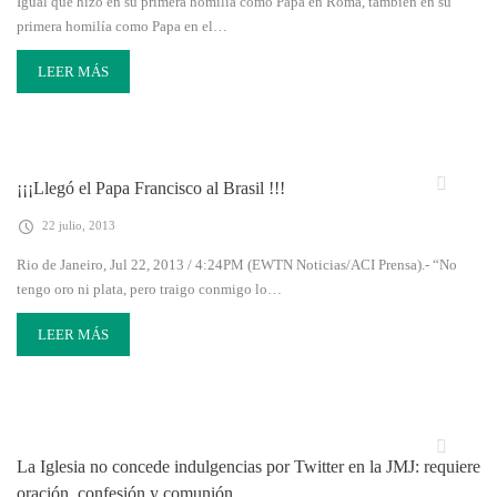
Igual que hizo en su primera homilía como Papa en Roma, también en su
primera homilía como Papa en el…
LEER MÁS
¡¡¡Llegó el Papa Francisco al Brasil !!!
22 julio, 2013
Rio de Janeiro, Jul 22, 2013 / 4:24PM (EWTN Noticias/ACI Prensa).- “No
tengo oro ni plata, pero traigo conmigo lo…
LEER MÁS
La Iglesia no concede indulgencias por Twitter en la JMJ: requiere
oración, confesión y comunión