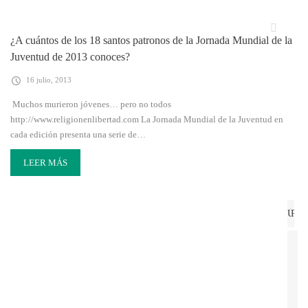
¿A cuántos de los 18 santos patronos de la Jornada Mundial de la
Juventud de 2013 conoces?
16 julio, 2013
Muchos murieron jóvenes… pero no todos
http://www.religionenlibertad.com La Jornada Mundial de la Juventud en
cada edición presenta una serie de…
LEER MÁS
ÚLT
PO
1
2
3
4