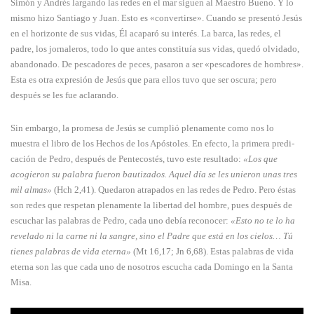
Simón y Andrés largan­do las redes en el mar siguen al Maestro Bueno. Y lo
mismo hizo Santiago y Juan. Esto es «convertirse». Cuando se presentó Jesús
en el horizonte de sus vidas, Él acaparó su interés. La barca, las redes, el
padre, los jornaleros, todo lo que antes constituía sus vidas, quedó olvidado,
abandonado. De pescadores de peces, pasaron a ser «pescadores de hombres».
Esta es otra expresión de Jesús que para ellos tuvo que ser oscura; pero
después se les fue aclarando.
Sin embargo, la promesa de Jesús se cumplió plenamente como nos lo
muestra el libro de los Hechos de los Apóstoles. En efecto, la primera predi­
cación de Pedro, después de Pentecostés, tuvo este resul­tado:
«Los que
acogieron su palabra fueron bautizados. Aquel día se les unieron unas tres
mil almas»
(Hch 2,41). Quedaron atrapados en las redes de Pedro. Pero éstas
son redes que respetan plenamente la libertad del hombre, pues después de
escuchar las palabras de Pedro, cada uno debía reconocer:
«Esto no te lo ha
revela­do ni la carne ni la sangre, sino el Padre que está en los cielos… Tú
tienes palabras de vida eterna»
(Mt 16,17; Jn 6,68). Estas palabras de vida
eterna son las que cada uno de nosotros escucha cada Domingo en la Santa
Misa.