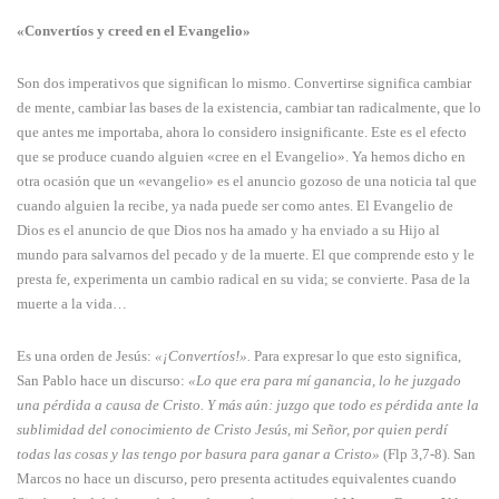
«Convertíos y creed en el Evangelio»
Son dos imperati­vos que significan lo mismo. Convertirse significa cambiar
de mente, cambiar las bases de la existencia, cambiar tan radi­calmente, que lo
que antes me importaba, ahora lo consi­dero insignificante. Este es el efecto
que se produce cuando al­guien «cree en el Evangelio». Ya hemos dicho en
otra oca­sión que un «evangelio» es el anuncio gozoso de una noticia tal que
cuando alguien la recibe, ya nada puede ser como antes. El Evangelio de
Dios es el anuncio de que Dios nos ha amado y ha enviado a su Hijo al
mundo para salvarnos del pecado y de la muerte. El que comprende esto y le
presta fe, experi­menta un cambio radical en su vida; se convierte. Pasa de la
muerte a la vida…
Es una orden de Jesús:
«¡Convertíos!».
Para expresar lo que esto significa,
San Pablo hace un discurso:
«Lo que era para mí ganancia, lo he juzgado
una pérdida a causa de Cristo. Y más aún: juzgo que todo es pérdida ante la
subli­midad del conocimiento de Cristo Jesús, mi Señor, por quien perdí
todas las cosas y las tengo por basura para ganar a Cristo»
(Flp 3,7-8). San
Marcos no hace un discurso, pero pre­sen­ta actitudes equivalentes cuando