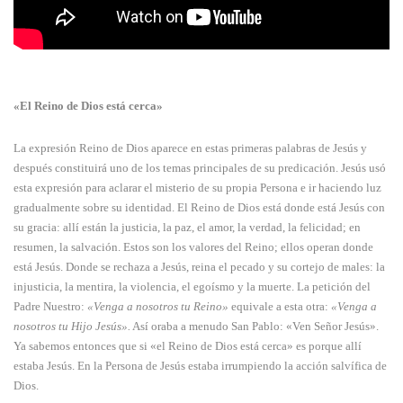
«El Reino de Dios está cerca»
La expresión Reino de Dios aparece en estas primeras palabras de Jesús y
después consti­tuirá uno de los temas principales de su predicación. Jesús usó
esta expresión para aclarar el misterio de su propia Persona e ir haciendo luz
gradualmente sobre su identidad. El Reino de Dios está donde está Jesús con
su gracia: allí están la justicia, la paz, el amor, la verdad, la felicidad; en
resumen, la salvación. Estos son los valo­res del Reino; ellos operan donde
está Jesús. Donde se rechaza a Jesús, reina el pecado y su cortejo de males: la
injusti­cia, la mentira, la violencia, el egoísmo y la muer­te. La petición del
Padre Nuestro:
«Venga a nosotros tu Reino»
equivale a esta otra:
«Venga a
nosotros tu Hijo Jesús».
Así oraba a menudo San Pablo: «Ven Señor Jesús».
Ya sabemos entonces que si «el Reino de Dios está cerca» es porque allí
estaba Jesús. En la Persona de Jesús estaba irrumpiendo la acción salvífica de
Dios.