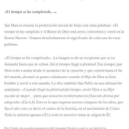
«El tiempo se ha completado…»
San Marcos resume la predicación inicial de Jesús con estas palabras: «El
tiempo se ha cumplido y el Reino de Dios está cerca; convertíos y creed en la
Buena Nueva». Veamos detalladamente el significado de cada una de estas
palabras.
«El tiempo se ha completado».
La imagen es de un reci­piente que se va
llenando hasta que se colma. Así el tiempo llegó a plenitud. Ese tiempo, que
Dios echó a andar desde el momento de la creación y que correrá hasta el fin
del mundo, alcanzó su punto culminante cuando el Hijo de Dios se hizo
hombre y nació a este mundo. Lo dice también San Pablo en una afirmación
semejante:
«Cuando llegó la plenitud del tiempo, envió Dios a su Hijo
nacido de mujer… para que nosotros recibiéramos la filiación divina por
adopción»
(Ga 4,4). Esto es lo que expresa nuestro cómputo de los años, que
fija el año cero, es decir, el centro de la historia, en el naci­miento de Cristo.
Todo lo anterior apunta a Él y todo lo sucesivo toma su origen de Él.
En Cristo la cuenta regre­siva del tiempo llegó a cero y se inició la