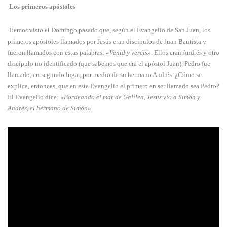
Los primeros apóstoles
Hemos visto el Domingo pasado que, según el Evangelio de San Juan, los
primeros apóstoles llamados por Jesús eran discípulos de Juan Bautista y
fueron llamados con estas palabras:
«Venid y veréis»
. Ellos eran Andrés y otro
discípulo no identificado (que sabemos que era el apóstol Juan). Pedro fue
llamado, en segundo lugar, por medio de su her­mano Andrés. ¿Cómo se
explica, entonces, que en este Evangelio el primero en ser llamado sea Pedro?
El Evangelio dice:
«Bor­deando el mar de Galilea, Jesús vio a Simón y
Andrés, el hermano de Simón».