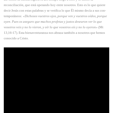
reconciliación, que está operando hoy entre nosotros. Esto es lo que quiere
decir Jesús con estas palabras y se verifica lo que Él mismo decía a sus con­
temporáneos:
«Dicho­sos vuestros ojos, porque ven y vuestros oídos, porque
oyen. Pues os aseguro que muchos profe­tas y justos desearon ver lo que
vosotros veis y no lo vieron, y oír lo que vosotros oís y no lo oyeron»
(Mt
13,16-17). Esta bienaventuranza nos abraza también a noso­tros que hemos
cono­cido a Cristo.