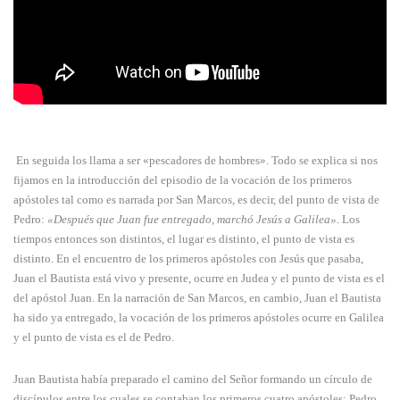
En seguida los llama a ser «pescadores de hombres». Todo se explica si nos
fijamos en la introducción del episodio de la vocación de los primeros
apóstoles tal como es narrada por San Marcos, es decir, del punto de vista de
Pedro:
«Des­pués que Juan fue entregado, marchó Jesús a Galilea»
. Los
tiempos entonces son distintos, el lugar es distinto, el punto de vista es
distinto. En el encuentro de los primeros apóstoles con Jesús que pasaba,
Juan el Bautista está vivo y presente, ocurre en Judea y el punto de vista es el
del apóstol Juan. En la narración de San Mar­cos, en cambio, Juan el Bautista
ha sido ya entre­gado, la vocación de los prime­ros apóstoles ocurre en Gali­lea
y el punto de vista es el de Pedro.
Juan Bautista había preparado el camino del Señor formando un círculo de
discípulos entre los cuales se contaban los primeros cuatro apóstoles: Pedro,