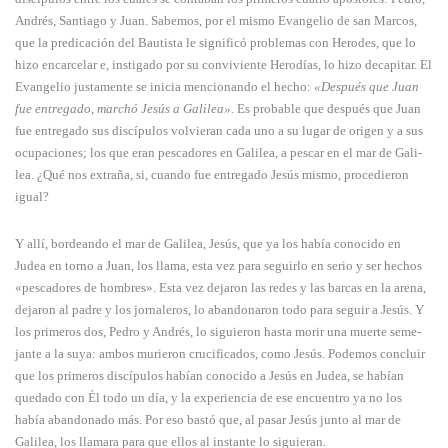
Andrés, Santiago y Juan. Sabemos, por el mismo Evangelio de san Marcos,
que la predicación del Bautista le significó problemas con Hero­des, que lo
hizo encarcelar e, instigado por su convivien­te Herodías, lo hizo deca­pitar. El
Evangelio justamente se inicia mencionando el hecho:
«Después que Juan
fue entrega­do, marchó Jesús a Galilea».
Es probable que después que Juan
fue entregado sus discí­pulos volvieran cada uno a su lugar de origen y a sus
ocupa­ciones; los que eran pescadores en Galilea, a pescar en el mar de Gali­
lea. ¿Qué nos extraña, si, cuando fue entre­ga­do Jesús mismo, procedieron
igual?
Y allí, bordeando el mar de Galilea, Jesús, que ya los había conocido en
Judea en torno a Juan, los llama, esta vez para seguirlo en serio y ser hechos
«pes­cadores de hombres». Esta vez dejaron las redes y las barcas en la arena,
dejaron al padre y los jornale­ros, lo abandonaron todo para seguir a Jesús. Y
los primeros dos, Pedro y Andrés, lo siguieron hasta morir una muerte seme­
jante a la suya: ambos murieron crucificados, como Jesús. Podemos concluir
que los primeros discípulos habían conocido a Jesús en Judea, se habían
quedado con Él todo un día, y la experiencia de ese encuentro ya no los
había abandonado más. Por eso bastó que, al pasar Jesús junto al mar de
Galilea, los llamara para que ellos al instante lo siguieran.