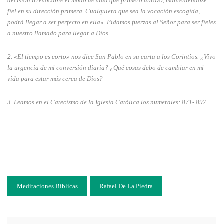
decisión irrevocable el modo de vida que primero abrazó, manteniéndose
fiel en su dirección primera. Cualquiera que sea la vocación escogida,
podrá llegar a ser perfecto en ella». Pidamos fuerzas al Señor para ser fieles
a nuestro llamado para llegar a Dios.
2. «El tiempo es corto» nos dice San Pablo en su carta a los Corintios. ¿Vivo
la urgencia de mi conversión diaria? ¿Qué cosas debo de cambiar en mi
vida para estar más cerca de Dios?
3. Leamos en el Catecismo de la Iglesia Católica los numerales: 871- 897.
Meditaciones Bíblicas
Rafael De La Piedra