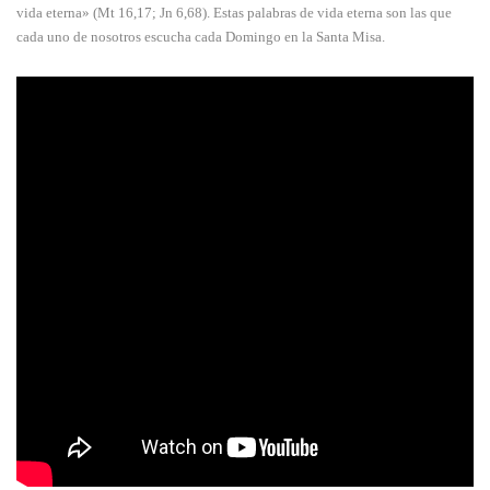
vida eterna» (Mt 16,17; Jn 6,68). Estas palabras de vida eterna son las que
cada uno de nosotros escucha cada Domingo en la Santa Misa.