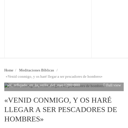
Home
/
Meditaciones Bíblicas
/
«Venid conmigo, y os haré llegar a ser pescadores de hombres»
sol_reflejado_en_la_orilla_del_mar-1280×800
Full view
«VENID CONMIGO, Y OS HARÉ
LLEGAR A SER PESCADORES DE
HOMBRES»