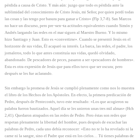
pérdida a causa de Cristo. Y más aún: juzgo que todo es pérdida ante la
sublimidad del conocimiento de Cristo Jesús, mi Señor, por quien perdí todas
las cosas y las tengo por basura para ganar a Cristo» (Flp 3,7-8). San Marcos
no hace un discurso, pero pre¬sen¬ta actitudes equivalentes cuando Simón y
Andrés largando las redes en el mar siguen al Maestro Bueno. Y lo mismo
hizo Santiago y Juan. Esto es «convertirse». Cuando se presentó Jesús en el
horizonte de sus vidas, Él acaparó su interés. La barca, las redes, el padre, los
jornaleros, todo lo que antes constituía sus vidas, quedó olvidado,
abandonado. De pescadores de peces, pasaron a ser «pescadores de hombres».
Esta es otra expresión de Jesús que para ellos tuvo que ser oscura; pero
después se les fue aclarando.
Sin embargo la promesa de Jesús se cumplió plenamente como nos lo muestra
el libro de los Hechos de los Apóstoles. En efecto, la primera predicación de
Pedro, después de Pentecostés, tuvo este resultado: «Los que acogieron su
palabra fueron bautizados. Aquel día se les unieron unas tres mil almas» (Hch
2,41). Quedaron atrapados en las redes de Pedro. Pero éstas son redes que
respetan plenamente la libertad del hombre, pues después de escuchar las
palabras de Pedro, cada uno debía reconocer: «Esto no te lo ha revelado ni la
carne ni la sangre, sino el Padre que está en los cielos… Tú tienes palabras de