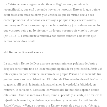
En Cristo la cuenta regresiva del tiempo llegó a cero y se inició la
reconciliación, que está operando hoy entre nosotros. Esto es lo que quiere
decir Jesús con estas palabras y se verifica lo que Él mismo decía a sus
contemporáneos: «Dichosos vuestros ojos, porque ven y vuestros oídos,
porque oyen. Pues os aseguro que muchos profetas y justos desearon ver lo
que vosotros veis y no lo vieron, y oír lo que vosotros oís y no lo oyeron»
(Mt 13,16-17). Esta bienaventuranza nos abraza también a nosotros que
hemos conocido a Cristo.
«El Reino de Dios está cerca»
La expresión Reino de Dios aparece en estas primeras palabras de Jesús y
después constituirá uno de los temas principales de su predicación. Jesús usó
esta expresión para aclarar el misterio de su propia Persona e ir haciendo luz
gradualmente sobre su identidad. El Reino de Dios está donde está Jesús con
su gracia: allí están la justicia, la paz, el amor, la verdad, la felicidad; en
resumen, la salvación. Estos son los valores del Reino; ellos operan donde
está Jesús. Donde se rechaza a Jesús, reina el pecado y su cortejo de males: la
injusticia, la mentira, la violencia, el egoísmo y la muerte. La petición del
Padre Nuestro: «Venga a nosotros tu Reino» equivale a esta otra: «Venga a