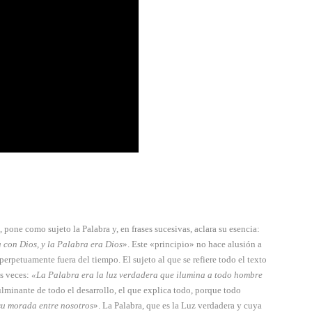
pone como sujeto la Palabra y, en frases sucesivas, aclara su esencia:
a con Dios, y la Palabra era Dios
». Este «principio» no hace alusión a
erpetuamente fuera del tiempo. El sujeto al que se refiere todo el texto
os veces:
«La Palabra era la luz verdade­ra que ilumina a todo hombre
culmi­nante de todo el desarro­llo, el que expli­ca todo, porque todo
 su morada entre nosotros
». La Palabra, que es la Luz verdadera y cuya