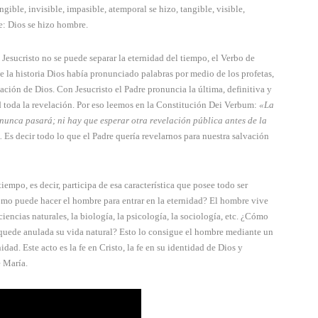
angible, invisi­ble, impasible, atemporal se hizo, tangible, visible,
e: Dios se hizo hombre.
e Jesucristo no se puede separar la eternidad del tiempo, el Verbo de
 de la historia Dios había pronunciado palabras por medio de los profetas,
ión de Dios. Con Jesucristo el Padre pronuncia la última, definitiva y
d toda la revelación. Por eso leemos en la Constitución Dei Verbum:
«La
 nunca pasará; ni hay que esperar otra revelación pública antes de la
.
Es decir todo lo que el Padre quería revelarnos para nuestra salvación
iempo, es decir, participa de esa característica que posee todo ser
¿Cómo puede hacer el hombre para entrar en la eternidad? El hombre vive
iencias naturales, la biología, la psicolo­gía, la sociología, etc. ¿Cómo
e quede anulada su vida natural? Esto lo consigue el hombre me­diante un
dad. Este acto es la fe en Cristo, la fe en su identidad de Dios y
e María.