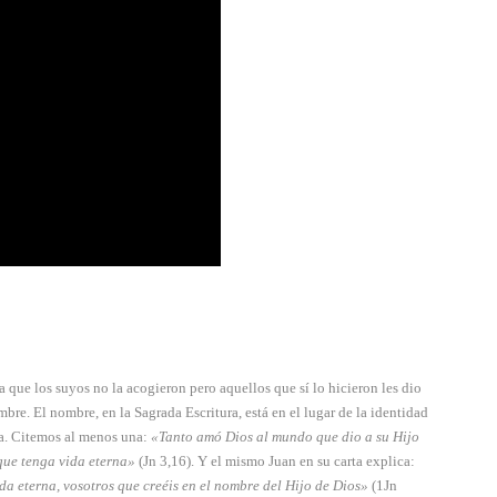
 que los suyos no la acogieron pero aquellos que sí lo hicieron les dio
mbre. El nombre, en la Sagrada Escritura, está en el lugar de la identidad
da. Citemos al menos una:
«Tanto amó Dios al mundo que dio a su Hijo
 que tenga vida eterna»
(Jn 3,16). Y el mismo Juan en su carta explica:
ida eterna, vosotros que creéis en el nombre del Hijo de Dios»
(1Jn