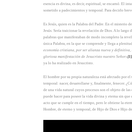
esencia es divina, es decir, espiritual, se encarnó. El int
sometido a padeci­mientos y temporal. Para decirlo brev
Es Jesús, quien es la Palabra del Padre. En el misterio d
Jesús. Sería traicionar la revelación de Dios. A lo largo
palabras que manifestaban de modo incompleto la revelac
única Palabra, en la que se comprende y llega a plenitu
economía cristiana, por ser alianza nueva y definitiva,
gloriosa manifestación de Jesucristo nuestro Señor»
[1]
ya lo ha realizado en Jesucristo.
El hombre por su propia naturaleza está afectado por el t
temporal: nacer, desarro­llarse y, finalmente, fenecer. 
de una vida natural cuyos procesos son el objeto de las c
puede hacer para poseer la vida divina y eter­na sin qu
acto que se cumple en el tiempo, pero le obtiene la eterni
Hombre, de eterno y temporal, de Hijo de Dios e Hijo d