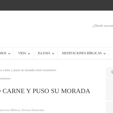
¿Dónde encontr
NIOS
VIDA
IGLESIA
MEDITACIONES BÍBLICAS
zo carne y puso su morada entre nosotros»
O CARNE Y PUSO SU MORADA
taciones Bíblicas
,
Noticias Destacadas