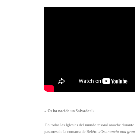
«¡Os ha nacido un Salvador!»
En todas las Iglesias del mundo resonó anoche durante l
pastores de la comarca de Belén:
«Os anuncio una gran 