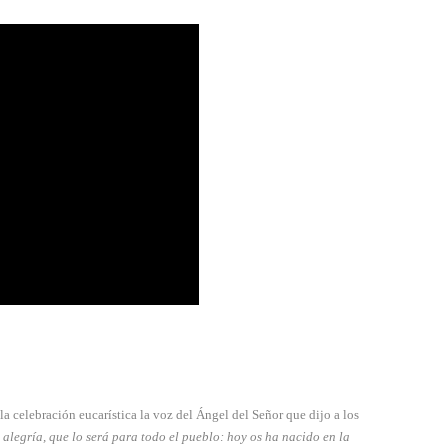
a celebración eucarística la voz del Ángel del Se­ñor que dijo a los
alegría, que lo será para todo el pueblo: hoy os ha nacido en la