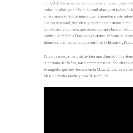
ciudad de David un Salva­dor, que es el Cristo, Señor»
todos los años, por más de dos mil años, y en todas las 
en ese anuncio dos términos que responden a este inter
noción temporal, histórica, y en este texto suena como
de la historia humana, que sucesivamente ha sido adopta
cambio, se refiere a Dios, que es eterno, infini­to, ilimi
Eterno se hizo temporal, que entró en la historia. ¿Para 
Para que nuestra historia tuviera una dimensión de eterni
la persona del Señor, son siempre presente. Ese «hoy» e
Evangelio, que hoy leemos en la Misa del día. Esta solem
Misa de media noche y otra Misa del día.