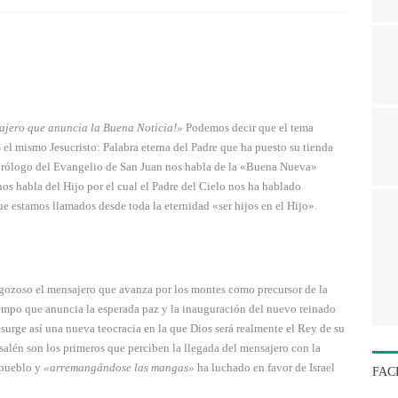
sajero que anuncia la Buena Noticia!»
Podemos decir que el tema
es el mismo Jesucristo: Palabra eterna del Padre que ha puesto su tienda
 prólogo del Evangelio de San Juan nos habla de la «Buena Nueva»
 nos habla del Hijo por el cual el Padre del Cielo nos ha hablado
ue estamos llamados desde toda la eternidad «ser hijos en el Hijo».
be gozoso el mensajero que avanza por los montes como precursor de la
tiempo que anuncia la esperada paz y la inauguración del nuevo reinado
,
surge así una nueva teocracia en la que Dios será realmente el Rey de su
salén son los primeros que perciben la llegada del mensajero con la
 pueblo y
«arremangándose las mangas»
ha luchado en favor de Israel
FAC