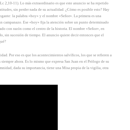
(Lc 2,10-11). Lo más extraordina­rio es que este anuncio se ha repetido
latitudes, sin perder nada de su actualidad. ¿Cómo es posible esto? Hay
rogante: la palabra «hoy» y el nombre «Señor». La primera es una
 un campanazo. Ese «hoy» fija la atención sobre un punto determinado
do con razón como el centro de la historia. El nombre «Se­ñor», en
­tado, sin sucesión de tiempo. El anuncio quiere decir entonces que el
qué?
­dad. Por eso es que los acontecimientos salvíficos, los que se refieren a
s siempre ahora. Es lo mismo que expresa San Juan en el Prólogo de su
ni­dad, dada su importancia, tiene una Misa propia de la vigi­lia, otra