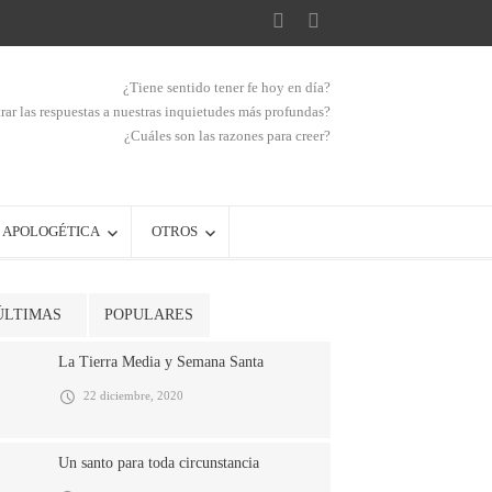
¿Tiene sentido tener fe hoy en día?
ar las respuestas a nuestras inquietudes más profundas?
¿Cuáles son las razones para creer?
APOLOGÉTICA
OTROS
ÚLTIMAS
POPULARES
La Tierra Media y Semana Santa
22 diciembre, 2020
Un santo para toda circunstancia