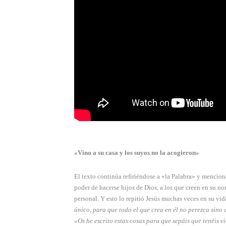
«Vino a su casa y los suyos no la acogieron»
El texto continúa refiriéndose a «la Palabra» y menciona
poder de hacerse hijos de Dios, a los que creen en su no
personal. Y esto lo repitió Jesús muchas veces en su vi
único, para que todo el que crea en él no perezca sino
«Os he escrito estas cosas para que sepáis que tenéis v