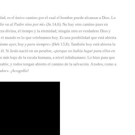
dad, es el único camino por el cual el hombre puede alcan­zar a Dios. Lo
ie va al Padre sino por mí»
(Jn 14,6). No hay otro camino pues en
eza divina, el tiempo y la eternidad; ningún otro es verdadero Dios y
 el mundo es lo que celebra­mos hoy. Es una posibilidad que está abierta
 mismo ayer, hoy y para siempre»
(Heb 13,8). También hoy está abier­ta la
 él. Si Jesús nació en un pesebre,
«porque no había lugar para ellos en
o más bajo de la escala humana, a nivel infrahuma­no. Lo hizo para que
rable, y todos tengan abierto el camino de la salvación. A todos, como a
ador».
¡Acogedlo!