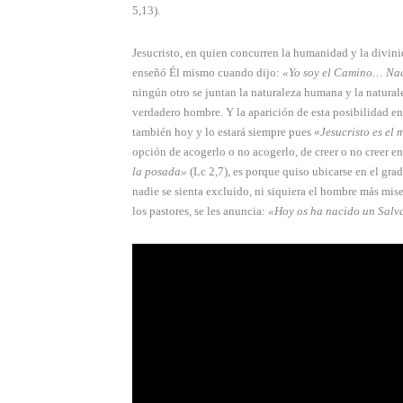
5,13).
Jesucristo, en quien concurren la humanidad y la divini
enseñó Él mismo cuando dijo:
«Yo soy el Camino… Nad
ningún otro se juntan la naturaleza humana y la natura­l
verdadero hombre. Y la aparición de esta posibilidad en
también hoy y lo estará siempre pues «
Jesucristo es el
opción de acogerlo o no acogerlo, de creer o no creer en
la posada»
(Lc 2,7)
,
es porque quiso ubicarse en el grad
nadie se sienta excluido, ni siquiera el hombre más mise
los pastores, se les anuncia:
«Hoy os ha nacido un Salv