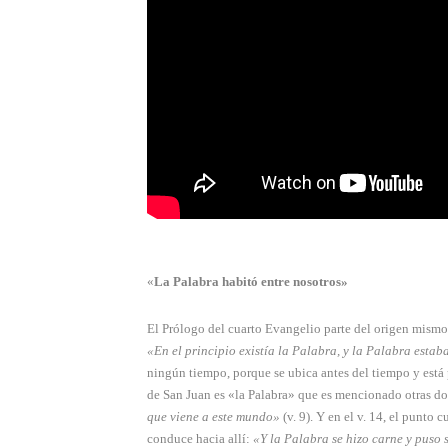
«
La Palabra habitó entre nosotros»
El Prólogo del cuarto Evangelio parte del origen mismo, 
«En el principio existía la Pala­bra, y la Palabra estab
ningún tiempo, porque se ubica antes del tiempo y está p
de San Juan es «la Palabra» que es mencionado otras d
que viene a este mundo»
(v. 9). Y en el v. 14, el punto 
conduce hacia allí:
«Y la Pala­bra se hizo carne y puso