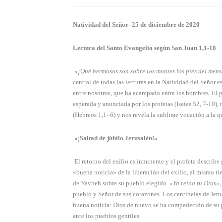
Natividad del Señor- 25 de diciembre de 2020
Lectura del Santo Evangelio según San Juan 1,1-18
«¡Qué hermosos son sobre los montes los pies del men
central de todas las lecturas en la Natividad del Señor 
entre nosotros, que ha acampado entre los hombres. El
esperada y anunciada por los profetas (Isaías 52, 7-10),
(Hebreos 1,1- 6) y nos revela la sublime vocación a la q
«¡Saltad de júbilo Jerusalén!»
El retorno del exilio es inminente y el profeta descri
«buena noticia» de la liberación del exilio, al mismo 
de Yavheh sobre su pueblo elegido.
«Ya reina tu Dios»
pueblo y Señor de sus corazones. Los centinelas de Jeru
buena noticia: Dios de nuevo se ha compadecido de su
ante los pueblos gentiles.